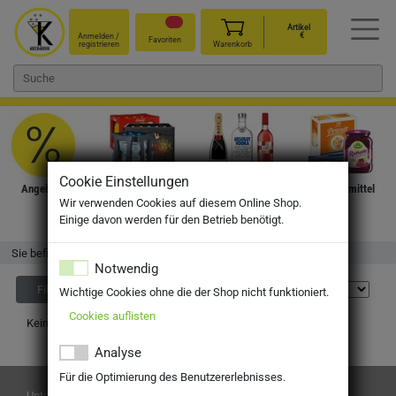
Artikel
€
Anmelden /
Favoriten
registrieren
Warenkorb
Cookie Einstellungen
Angebote
Getränke
Wein, Sekt &
Nahrungsmittel
Wir verwenden Cookies auf diesem Online Shop.
Spirituosen
Einige davon werden für den Betrieb benötigt.
Sie befinden sich hier:
Startseite
Shop
Notwendig
Filter
Wichtige Cookies ohne die der Shop nicht funktioniert.
Cookies auflisten
Keine Produkte gefunden.
Analyse
Für die Optimierung des Benutzererlebnisses.
Unternehmen
Liefergebiete / Lieferzeiten