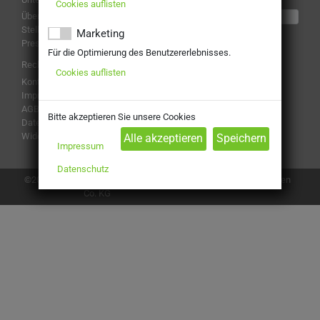
Cookies auflisten
Über uns
hier überprüfen
Stellenangebote
Marketing
Presse
Für die Optimierung des Benutzererlebnisses.
Rechtliches
Cookies auflisten
Kontakt
Impressum
Folge uns
AGB
Bitte akzeptieren Sie unsere Cookies
Datenschutz
Widerruf
Impressum
Zahlungsarten
Datenschutz
Cookies anpassen
©2026, Getränke Kelemidis GmbH &
Co. KG