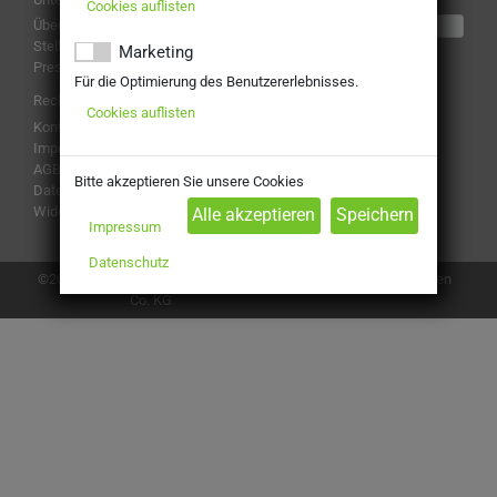
Cookies auflisten
Über uns
hier überprüfen
Stellenangebote
Marketing
Presse
Für die Optimierung des Benutzererlebnisses.
Rechtliches
Cookies auflisten
Kontakt
Impressum
Folge uns
AGB
Bitte akzeptieren Sie unsere Cookies
Datenschutz
Widerruf
Impressum
Zahlungsarten
Datenschutz
Cookies anpassen
©2026, Getränke Kelemidis GmbH &
Co. KG