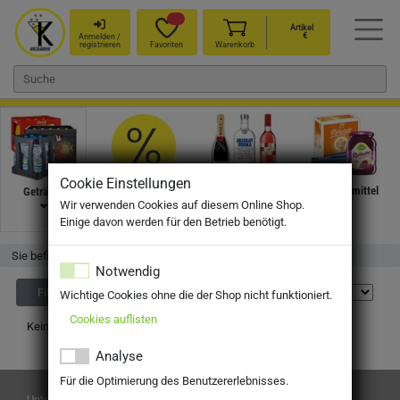
Artikel
€
Anmelden /
registrieren
Favoriten
Warenkorb
Cookie Einstellungen
Angebote
Wein, Sekt &
Nahrungsmittel
Getränke
Wir verwenden Cookies auf diesem Online Shop.
Spirituosen
Einige davon werden für den Betrieb benötigt.
Sie befinden sich hier:
Startseite
Shop
Getränke
Notwendig
Filter
Wichtige Cookies ohne die der Shop nicht funktioniert.
Cookies auflisten
Keine Produkte gefunden.
Analyse
Für die Optimierung des Benutzererlebnisses.
Unternehmen
Liefergebiete / Lieferzeiten