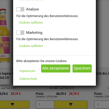
Analyse
Für die Optimierung des Benutzererlebnisses.
Cookies auflisten
Marketing
Für die Optimierung des Benutzererlebnisses.
Cookies auflisten
Bitte akzeptieren Sie unsere Cookies
Kiste
Kiste
Impressum
o Ingwer Korkuma
GUA Limo Yuzu 24x0,33l
GUA Bio 
4x0,33l
Datenschutz
EHRWEG
MEHRWEG
. zzgl Pfand: 3,42 €
inkl. MwSt. zzgl Pfand: 3,42 €
i
0,79 €
29,79 €
Preis:
30,79 €
29,79 €
Preis:
Literpreis:
3,76 €/Liter
Literpreis:
3,76