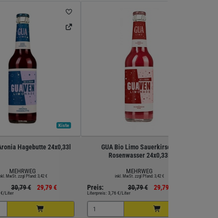
Kiste
Kiste
Aronia Hagebutte 24x0,33l
GUA Bio Limo Sauerkirsche
Mec
Rosenwasser 24x0,33l
MEHRWEG
MEHRWEG
nkl. MwSt. zzgl Pfand: 3,42 €
inkl. MwSt. zzgl Pfand: 3,42 €
30,79 €
29,79 €
Preis:
30,79 €
29,79 €
Preis
 €/Liter
Literpreis:
3,76 €/Liter
Literpr