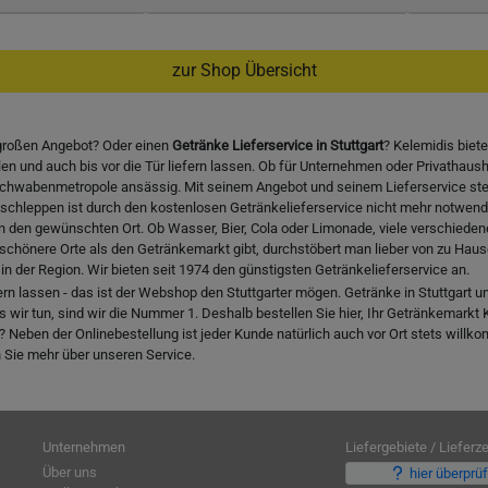
zur Shop Übersicht
 großen Angebot? Oder einen
Getränke Lieferservice in Stuttgart
? Kelemidis biet
 und auch bis vor die Tür liefern lassen. Ob für Unternehmen oder Privathausha
er Schwabenmetropole ansässig. Mit seinem Angebot und seinem Lieferservice s
nschleppen ist durch den kostenlosen Getränkelieferservice nicht mehr notwen
 an den gewünschten Ort. Ob Wasser, Bier, Cola oder Limonade, viele verschiede
ch schönere Orte als den Getränkemarkt gibt, durchstöbert man lieber von zu Hau
n der Region. Wir bieten seit 1974 den günstigsten Getränkelieferservice an.
 lassen - das ist der Webshop den Stuttgarter mögen. Getränke in Stuttgart un
 wir tun, sind wir die Nummer 1. Deshalb bestellen Sie hier, Ihr Getränkemark
Neben der Onlinebestellung ist jeder Kunde natürlich auch vor Ort stets willkomm
 Sie mehr über unseren Service.
Unternehmen
Liefergebiete / Lieferze
Über uns
hier überprü