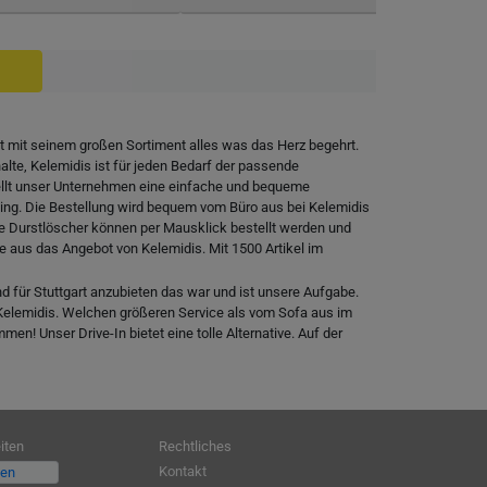
et mit seinem großen Sortiment alles was das Herz begehrt.
lte, Kelemidis ist für jeden Bedarf der passende
tellt unser Unternehmen eine einfache und bequeme
ding. Die Bestellung wird bequem vom Büro aus bei Kelemidis
ne Durstlöscher können per Mausklick bestellt werden und
se aus das Angebot von Kelemidis. Mit 1500 Artikel im
d für Stuttgart anzubieten das war und ist unsere Aufgabe.
t Kelemidis. Welchen größeren Service als vom Sofa aus im
en! Unser Drive-In bietet eine tolle Alternative. Auf der
iten
Rechtliches
Kontakt
fen