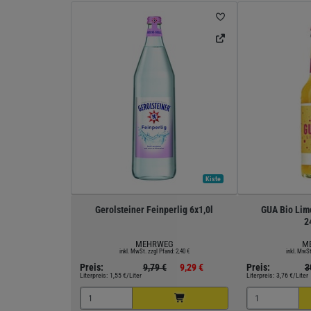
Kiste
Gerolsteiner Feinperlig 6x1,0l
GUA Bio Lim
2
MEHRWEG
M
inkl. MwSt. zzgl Pfand: 2,40 €
inkl. MwSt
Preis:
9,79 €
9,29 €
Preis:
3
Literpreis:
1,55 €/Liter
Literpreis:
3,76 €/Liter