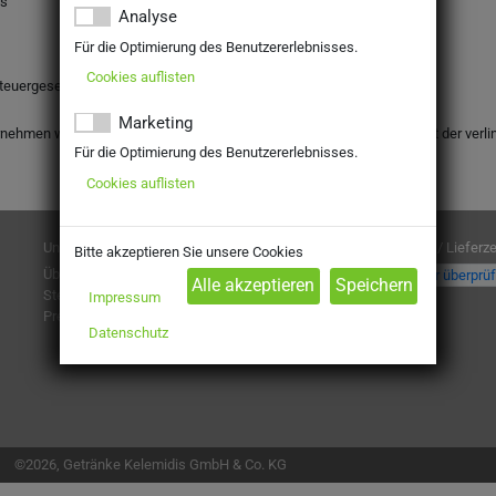
is
Analyse
Für die Optimierung des Benutzererlebnisses.
Cookies auflisten
teuergesetz: DE 214201553
Marketing
rnehmen wir keine Haftung für die Inhalte externer Links. Für den Inhalt der verl
Für die Optimierung des Benutzererlebnisses.
Cookies auflisten
Unternehmen
Liefergebiete / Lieferze
Bitte akzeptieren Sie unsere Cookies
Über uns
hier überprü
Stellenangebote
Impressum
Presse
Datenschutz
©2026, Getränke Kelemidis GmbH & Co. KG