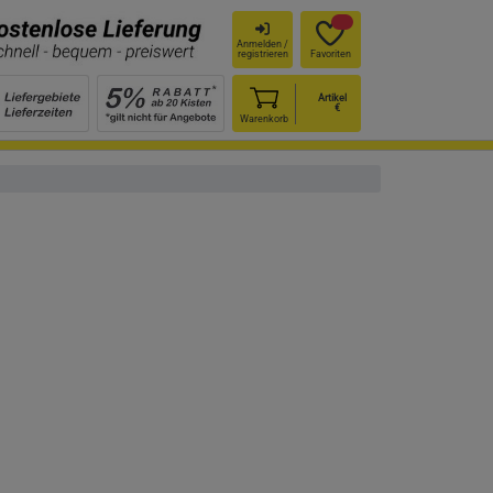
Anmelden /
registrieren
Favoriten
Artikel
€
Warenkorb