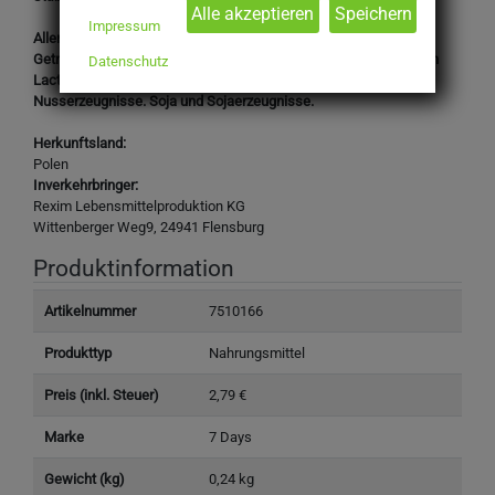
Impressum
Allergene & Hinweise: Glutenhaltiges Getreide und glutenhaltige
Getreideerzeugnisse. Milch und Milcherzeugnisse (einschließlich
Datenschutz
Lactose). Eier und Eierzeugnisse. Kann enthalten: Nüsse und
Nusserzeugnisse. Soja und Sojaerzeugnisse.
Herkunftsland:
Polen
Inverkehrbringer:
Rexim Lebensmittelproduktion KG
Wittenberger Weg9, 24941 Flensburg
Produktinformation
Artikelnummer
7510166
Produkttyp
Nahrungsmittel
Preis (inkl. Steuer)
2,79 €
Marke
7 Days
Gewicht (kg)
0,24 kg