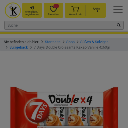
Artikel
€
Anmelden /
registrieren
Favoriten
Warenkorb
Sie befinden sich hier:
Startseite
Shop
Süßes & Salziges
Süßgebäck
7 Days Double Croissants Kakao Vanille 4x60gr