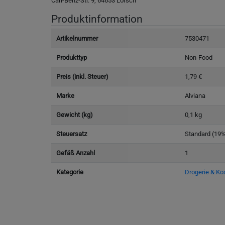
Carl-Benz-Str. 9, 64653 Lorsch
Produktinformation
Artikelnummer
7530471
Produkttyp
Non-Food
Preis (inkl. Steuer)
1,79 €
Marke
Alviana
Gewicht (kg)
0,1 kg
Steuersatz
Standard (19
Gefäß Anzahl
1
Kategorie
Drogerie & Ko