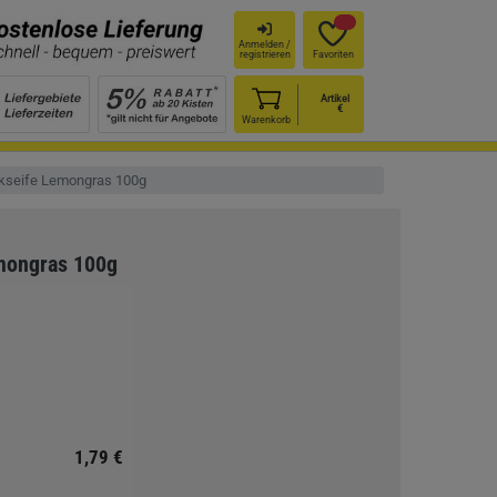
Anmelden /
registrieren
Favoriten
Artikel
€
Warenkorb
ckseife Lemongras 100g
emongras 100g
1,79 €