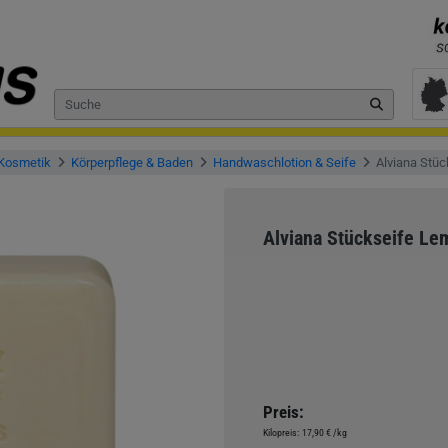
 Kosmetik
Körperpflege & Baden
Handwaschlotion & Seife
Alviana Stü
Alviana Stückseife L
Preis:
Kilopreis:
17,90 €
/kg