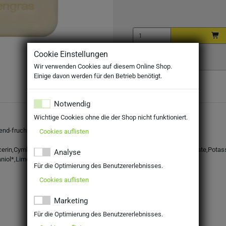
Cookie Einstellungen
Wir verwenden Cookies auf diesem Online Shop.
Einige davon werden für den Betrieb benötigt.
Notwendig
Wichtige Cookies ohne die der Shop nicht funktioniert.
chend-fruchtigem Lemongrasöl.
Cookies auflisten
erin,Cymbopogon Schoenanthus Oil*, Cetearyl Alcohol, Glyceryl Stearate,Potas
Analyse
aniol*,Limonene*, Linalool*
Für die Optimierung des Benutzererlebnisses.
Cookies auflisten
Marketing
Für die Optimierung des Benutzererlebnisses.