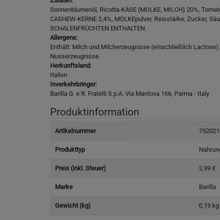
Zutaten:
Sonnenblumenöl, Ricotta-KÄSE (MOLKE, MILCH) 20%, Tomate
CASHEW-KERNE 2,4%, MOLKEpulver, Reisstärke, Zucker, Säur
SCHALENFRÜCHTEN ENTHALTEN.
Allergene:
Enthält: Milch und Milcherzeugnisse (einschließlich Lacto
Nusserzeugnisse.
Herkunftsland:
Italien
Inverkehrbringer:
Barilla G. e R. Fratelli S.p.A. Via Mantova 166, Parma - Italy
Produktinformation
Artikelnummer
752021
Produkttyp
Nahrun
Preis (inkl. Steuer)
2,99 €
Marke
Barilla
Gewicht (kg)
0,19 kg