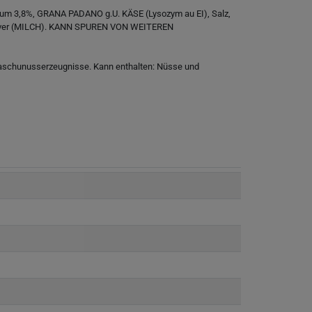
um 3,8%, GRANA PADANO g.U. KÄSE (Lysozym au EI), Salz,
hpulver (MILCH). KANN SPUREN VON WEITEREN
Kaschunusserzeugnisse. Kann enthalten: Nüsse und