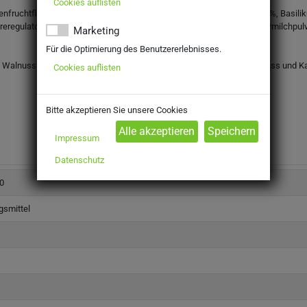
Cookies auflisten
nfruchtfleisch, Glukosesirup, Tomatenmarkkonzentrat, WALNÜSSE 5%, Basilik
eregulator: Milchsäure, Knoblauch, naturliche Aromen (MILCH), Buttermilc
Marketing
Für die Optimierung des Benutzererlebnisses.
se). Walnuss und Walnusserzeugnisse. Eier und Eierzeugnisse. Kaschunuss und 
Cookies auflisten
Bitte akzeptieren Sie unsere Cookies
Impressum
Datenschutz
0
gsmittel