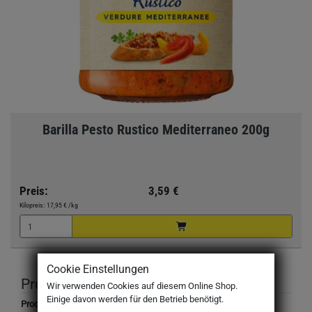
Barilla Pesto Rustico Mediterraneo 200g
Preis:
3,59 €
Kilopreis:
17,95 €
/kg
Cookie Einstellungen
Produktbeschreibung
Wir verwenden Cookies auf diesem Online Shop.
Einige davon werden für den Betrieb benötigt.
Produktbezeichnung: