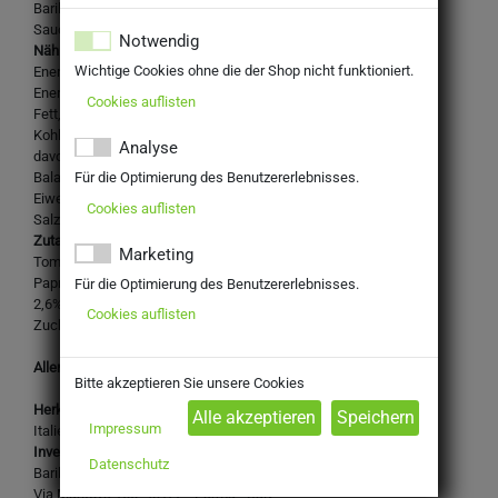
Barilla Pesto Rustico Mediterraneo 200g
Sauce auf Gemüsebasis mit mediterranem Gemüse
Notwendig
Nährwertangaben je 100g:
Wichtige Cookies ohne die der Shop nicht funktioniert.
Energie: 752 kJ
Energie: 182 kcal Fett: 16 g
Cookies auflisten
Fett, davon gesättigte Fettsäuren: 1,4 g
Kohlenhydrate: 6,9 g
Analyse
davon Zucker: 5,5 g
Für die Optimierung des Benutzererlebnisses.
Balaststoffe: 2,2 g
Eiweiß: 1,5 g
Cookies auflisten
Salz: 1,65 g
Zutaten:
Marketing
Tomatenfruchtfleisch, Gemüse 23,2% (rote Paprika 9%, gelbe
Paprika 9%, getrocknete Aubergine 2,6%, getrocknete Zucchini
Für die Optimierung des Benutzererlebnisses.
2,6%), Sonnenblumenöl, Salz, getrocknete Zwiebel, Petersilie,
Cookies auflisten
Zucker, Oregano 0,2%, schwarzer Pfeffer.
Allergene: Keine deklarationspflichtigen Allergene enthalten.
Bitte akzeptieren Sie unsere Cookies
Herkunftsland:
Impressum
Italien
Inverkehrbringer:
Datenschutz
Barilla G. e R. Fratelli - Società per Azioni
Via Mantova 166, 43122 - Parma - Italy