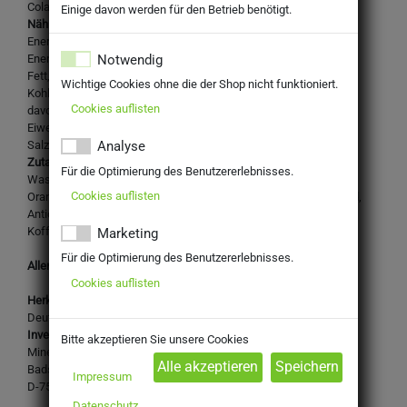
Cola-Mix-Limonade Fruchtgehalt 3 %
Einige davon werden für den Betrieb benötigt.
Nährwertangaben je 100g:
Energie: 171 kJ
Notwendig
Energie: 40 kcal Fett: 0 g
Fett, davon gesättigte Fettsäuren: 0 g
Wichtige Cookies ohne die der Shop nicht funktioniert.
Kohlenhydrate: 9,9 g
Cookies auflisten
davon Zucker: 9,9 g
Eiweiß: 0 g
Salz: <0,02 g
Analyse
Zutaten:
Für die Optimierung des Benutzererlebnisses.
Wasser, Zucker, Kohlensäure, Orangensaftkonzentrat,
Cookies auflisten
Orangenextrakt, Säuerungsmittel Citronensäure, Farbstoff E150d,
Antioxidationsmittel Ascorbinsäure, natürliches Aroma, Aroma
Koffein, Stabilisator Johannisbrotkernmehl
Marketing
Für die Optimierung des Benutzererlebnisses.
Allergene: k.A.
Cookies auflisten
Herkunftsland:
Deutschland
Inverkehrbringer:
Bitte akzeptieren Sie unsere Cookies
Mineralbrunnen Überkingen-Teinach GmbH & Co. KGaA
Badstraße 41
Impressum
D-75385 Bad Teinach-Zavelstein
Datenschutz