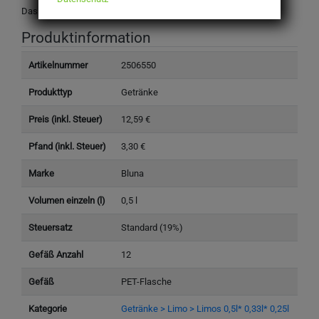
Das Design des Produktes kann von der Abbildung abweichen.
Produktinformation
Artikelnummer
2506550
Produkttyp
Getränke
Preis (inkl. Steuer)
12,59 €
Pfand (inkl. Steuer)
3,30 €
Marke
Bluna
Volumen einzeln (l)
0,5 l
Steuersatz
Standard (19%)
Gefäß Anzahl
12
Gefäß
PET-Flasche
Kategorie
Getränke > Limo > Limos 0,5l* 0,33l* 0,25l