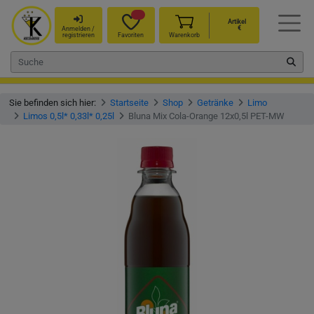
Artikel
€
Anmelden /
registrieren
Favoriten
Warenkorb
Sie befinden sich hier:
Startseite
Shop
Getränke
Limo
Limos 0,5l* 0,33l* 0,25l
Bluna Mix Cola-Orange 12x0,5l PET-MW