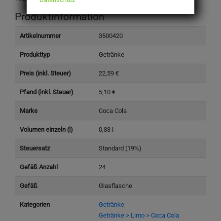
Produktinformation
Artikelnummer
3500420
Produkttyp
Getränke
Preis (inkl. Steuer)
22,59 €
Pfand (inkl. Steuer)
5,10 €
Marke
Coca Cola
Volumen einzeln (l)
0,33 l
Steuersatz
Standard (19%)
Gefäß Anzahl
24
Gefäß
Glasflasche
Kategorien
Getränke
Getränke > Limo > Coca Cola