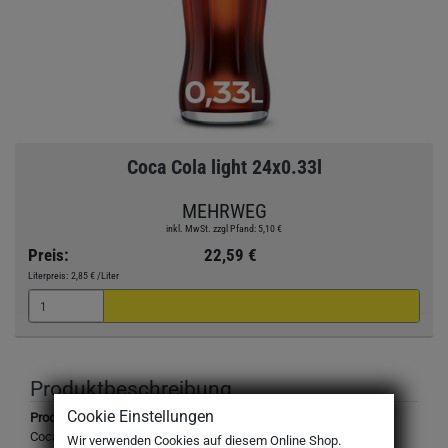
Coca Cola light 24x0.33l
MEHRWEG
inkl. MwSt. zzgl Pfand: 5,10 €
Preis:
22,59 €
Literpreis:
2,85 €
/Liter
Produktbeschreibung
Cookie Einstellungen
Produktbezeichnung:
Coca Cola light
Wir verwenden Cookies auf diesem Online Shop.