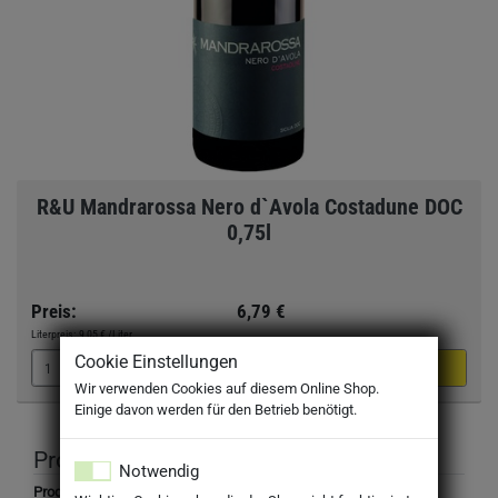
R&U Mandrarossa Nero d`Avola Costadune DOC
0,75l
Preis:
6,79 €
Literpreis:
9,05 €
/Liter
Cookie Einstellungen
Wir verwenden Cookies auf diesem Online Shop.
Einige davon werden für den Betrieb benötigt.
Produktbeschreibung
Notwendig
Produktbezeichnung: