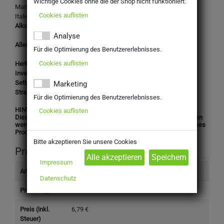
Wichtige Cookies ohne die der Shop nicht funktioniert.
Mandrarossa Nero d`Avola Costadune DOC
Cookies auflisten
Italien-Sizilien, Rotwein, trocken
Alkoholgehalt:
13,50% Vol.
Analyse
Allergene: Enthält: Sulfite.
Für die Optimierung des Benutzererlebnisses.
Cookies auflisten
Herkunftsland:
Italien
Inverkehrbringer:
Settesoli / Mandrarossa
Marketing
Strada Statale 115, I-92013 Menfi
Für die Optimierung des Benutzererlebnisses.
HINWEIS:
Cookies auflisten
Dieses Produkt darf nicht an Personen unter 16 Jahren abgegeben
werden. Mit Ihrer Bestellung bestätigen Sie, dass Sie das für dieses
Produkt gesetzlich vorgeschriebene Mindestalter haben.
Bitte akzeptieren Sie unsere Cookies
Produktinformation
Impressum
Artikelnummer
6587022
Datenschutz
Produkttyp
Getränke
Preis (inkl.
6,79 €
Steuer)