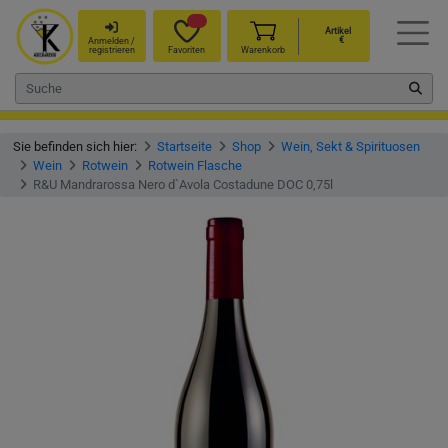
Artikel
€
Anmelden /
registrieren
Favoriten
Warenkorb
Sie befinden sich hier:
Startseite
Shop
Wein, Sekt & Spirituosen
Wein
Rotwein
Rotwein Flasche
R&U Mandrarossa Nero d`Avola Costadune DOC 0,75l