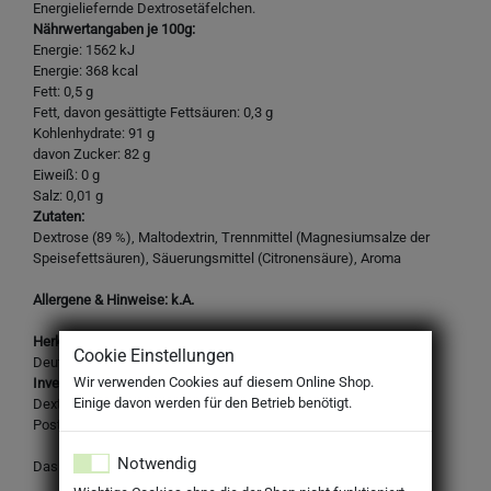
Energieliefernde Dextrosetäfelchen.
Nährwertangaben je 100g:
Energie: 1562 kJ
Energie: 368 kcal
Fett: 0,5 g
Fett, davon gesättigte Fettsäuren: 0,3 g
Kohlenhydrate: 91 g
davon Zucker: 82 g
Eiweiß: 0 g
Salz: 0,01 g
Zutaten:
Dextrose (89 %), Maltodextrin, Trennmittel (Magnesiumsalze der
Speisefettsäuren), Säuerungsmittel (Citronensäure), Aroma
Allergene & Hinweise: k.A.
Herkunftsland:
Cookie Einstellungen
Deutschland
Wir verwenden Cookies auf diesem Online Shop.
Inverkehrbringer:
Einige davon werden für den Betrieb benötigt.
Dextro Energy GmbH & Co. KG
Postfach 9239 - D-47749 Krefeld, Germany
Notwendig
Das Design des Produktes kann von der Abbildung abweichen.