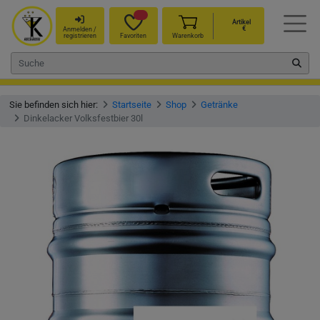
Artikel
€
Anmelden /
registrieren
Favoriten
Warenkorb
Sie befinden sich hier:
Startseite
Shop
Getränke
Dinkelacker Volksfestbier 30l