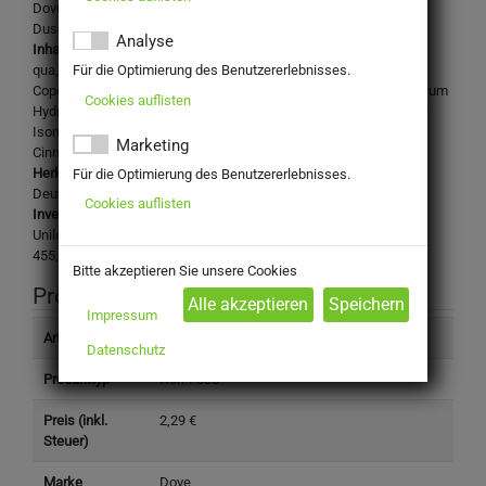
Dove Men Care Clean Comfort 250ml
Duschgel
Analyse
Inhaltsstoffe:
Für die Optimierung des Benutzererlebnisses.
qua,Sodium Laureth Sulfate,Petrolatum,Acrylates
Copolymer,Parfum,Glycerin,Cocamide MEA,Sodium Chloride,Sodium
Cookies auflisten
Hydroxide,Citric acid,Tetrasodium EDTA,DMDM Hydantoin,Alpha-
Isomethyl Ionone,Butylphenyl Methylpropional,Coumarin,Hexyl
Marketing
Cinnamal,Limonene,Linalool,CI 17200,CI 19140,CI 42090.
Herkunftsland:
Für die Optimierung des Benutzererlebnisses.
Deutschland
Cookies auflisten
Inverkehrbringer:
Unilever RA
455, 3013 AL, NL
Bitte akzeptieren Sie unsere Cookies
Produktinformation
Impressum
Artikelnummer
5590732
Datenschutz
Produkttyp
Non-Food
Preis (inkl.
2,29 €
Steuer)
Marke
Dove