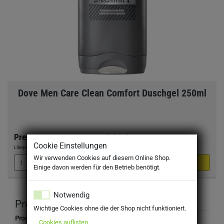
Dove Men Care Clean Comfort Duschgel 250ml
Preis:
2,29 €
Cookie Einstellungen
Literpreis:
9,16 €
/Liter
Wir verwenden Cookies auf diesem Online Shop.
Einige davon werden für den Betrieb benötigt.
Notwendig
Produktbeschreibung
Wichtige Cookies ohne die der Shop nicht funktioniert.
Produktbezeichnung:
Cookies auflisten