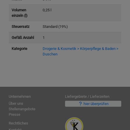
Volumen
0,25 l
einzeln (l)
Steuersatz
Standard (19%)
Gefäß Anzahl
1
Kategorie
Drogerie & Kosmetik > Körperpflege & Baden >
Duschen
Unternehmen
Liefergebiete / Lieferzeiten
Über uns
hier überprüfen
Stellenangebote
Presse
Rechtliches
Kontakt