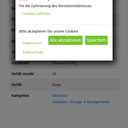
Für die Optimierung des Benutzererlebnisses.
Produkttyp
Getränke
Cookies auflisten
Preis (inkl. Steuer)
25,59 €
Pfand (inkl. Steuer)
7,50 €
Bitte akzeptieren Sie unsere Cookies
Marke
Effect Energy
Impressum
Volumen einzeln (l)
0,25 l
Datenschutz
Steuersatz
Standard (19%)
Gefäß Anzahl
24
Gefäß
Dose
Kategorien
Getränke
Getränke > Energy- & Sportgetränke