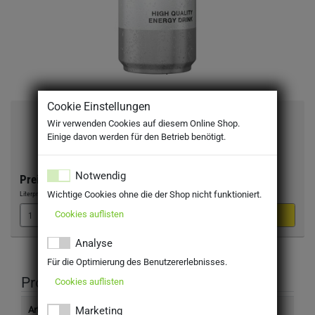
Cookie Einstellungen
Effect Energy Dose 24x0,25 in Kiste
Wir verwenden Cookies auf diesem Online Shop.
Einige davon werden für den Betrieb benötigt.
EINWEG
inkl. MwSt. zzgl Pfand: 7,50 €
Notwendig
Preis:
25,59 €
Wichtige Cookies ohne die der Shop nicht funktioniert.
Literpreis:
4,26 €
/Liter
Cookies auflisten
Analyse
Für die Optimierung des Benutzererlebnisses.
Produktinformation
Cookies auflisten
Marketing
Artikelnummer
3505600