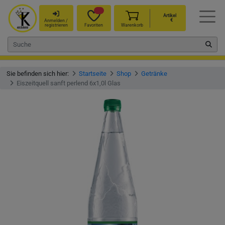
Artikel
€
Anmelden /
registrieren
Favoriten
Warenkorb
Sie befinden sich hier:
Startseite
Shop
Getränke
Eiszeitquell sanft perlend 6x1,0l Glas