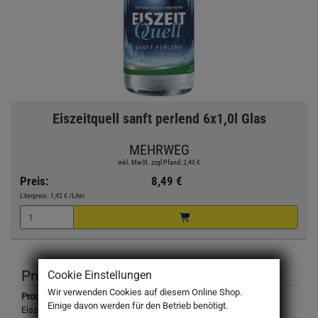
Eiszeitquell sanft perlend 6x1,0l Glas
MEHRWEG
inkl. MwSt. zzgl Pfand: 2,40 €
Preis:
8,49 €
Literpreis:
1,42 €
/Liter
Produktbeschreibung
Cookie Einstellungen
Wir verwenden Cookies auf diesem Online Shop.
Produktbezeichnung:
Einige davon werden für den Betrieb benötigt.
Eiszeitquell Sanft Perlend, mit wenig Kohlensäure