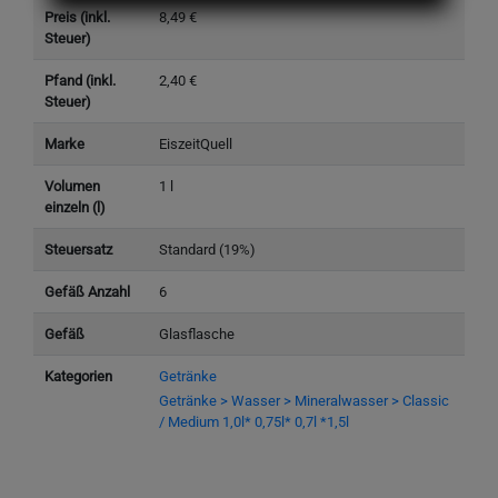
Preis (inkl.
8,49 €
Steuer)
Pfand (inkl.
2,40 €
Steuer)
Marke
EiszeitQuell
Volumen
1 l
einzeln (l)
Steuersatz
Standard (19%)
Gefäß Anzahl
6
Gefäß
Glasflasche
Kategorien
Getränke
Getränke > Wasser > Mineralwasser > Classic
/ Medium 1,0l* 0,75l* 0,7l *1,5l