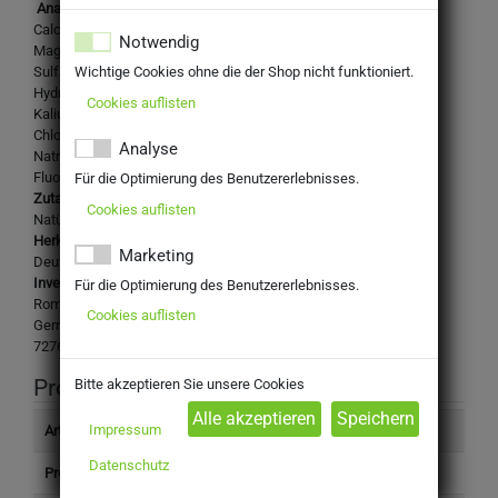
­­
Analysewerte in mg/l:
Calcium: 135
Notwendig
Magnesium: 35
Sulfat: 200
Wichtige Cookies ohne die der Shop nicht funktioniert.
Hydrogencarbonat: 354
Cookies auflisten
Kalium: 0
Chlorid: 3
Analyse
Natrium: 6,9
Fluorid: 0,6
Für die Optimierung des Benutzererlebnisses.
Zutaten:
Cookies auflisten
Natürliches Mineralwasser, Kohlensäure
Herkunftsland:
Marketing
Deutschland
Inverkehrbringer:
Für die Optimierung des Benutzererlebnisses.
Romina Mineralbrunnen GmbH
Cookies auflisten
Germanenstr. 21
72768 Reutlingen
Produktinformation
Bitte akzeptieren Sie unsere Cookies
Impressum
Artikelnummer
2015060
Datenschutz
Produkttyp
Getränke