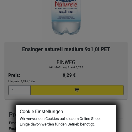
Ensinger naturell medium 9x1,0l PET
EINWEG
inkl. MwSt. zzgl Pfand: 3,75 €
Preis:
9,29 €
Literpreis:
1,03 €
/Liter
Cookie Einstellungen
Produktbeschreibung
Wir verwenden Cookies auf diesem Online Shop.
Produktbezeichnung:
Einige davon werden für den Betrieb benötigt.
Ensinger Naturelle medium, mit wenig Kohlensäure