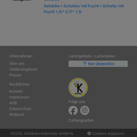
Getränke > Schorlen/ mit Frucht > Schorle/ mit
Frucht 1,0l * 0,7l * 1,5l
Unternehmen
Liefergebiete / Lieferzeiten
Über uns
hier überprüfen
Stellenangebote
Presse
Rechtliches
Kontakt
Impressum
Folge uns
AGB
Datenschutz
Widerruf
Zahlungsarten
Cookies anpassen
©2026, Getränke Kelemidis GmbH &