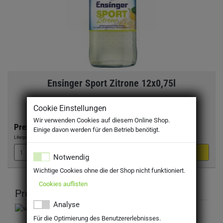
Ensinger Sport Zitrone 12x0,75l
MEHRWEG
Cookie Einstellungen
inkl. MwSt. zzgl Pfand: 3,30 €
Wir verwenden Cookies auf diesem Online Shop.
Preis:
12,09 €
Einige davon werden für den Betrieb benötigt.
Literpreis:
1,34 €
/Liter
Notwendig
Wichtige Cookies ohne die der Shop nicht funktioniert.
Cookies auflisten
Produktbeschreibung
Analyse
Für die Optimierung des Benutzererlebnisses.