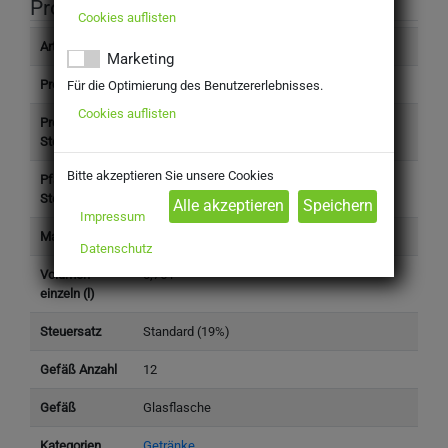
Produktinformation
Cookies auflisten
Artikelnummer
250070
Marketing
Produkttyp
Getränke
Für die Optimierung des Benutzererlebnisses.
Cookies auflisten
Preis (inkl.
12,09 €
Steuer)
Bitte akzeptieren Sie unsere Cookies
Pfand (inkl.
3,30 €
Steuer)
Impressum
Marke
Ensinger
Datenschutz
Volumen
0,75 l
einzeln (l)
Steuersatz
Standard (19%)
Gefäß Anzahl
12
Gefäß
Glasflasche
Kategorien
Getränke