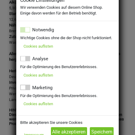
Cookie Einstellungen
Alkoholgehalt:
Wir verwenden Cookies auf diesem Online Shop.
5,30% Vol.
Einige davon werden für den Betrieb benötigt.
Stammwürze:
12,60%
Nährwertangaben je 100ml:
Notwendig
Brennwert: 185 kJ / 44 kcal
Zutaten:
Wichtige Cookies ohne die der Shop nicht funktioniert.
Wasser,
Weizenmalz, Gerstenmalz
, Hopfen, Hefe
Cookies auflisten
Allergene: Glutenhaltiges Getreide (Weizen, Gerste) sowie daraus
Analyse
hergestellte Erzeugnisse
Für die Optimierung des Benutzererlebnisses.
Herkunftsland:
Cookies auflisten
Deutschland
Inverkehrbringer:
Marketing
Privatbrauerei ERDINGER Weißbräu
Werner Brombach GmbH
Für die Optimierung des Benutzererlebnisses.
Lange Zeile 1 + 3, 85435 Erding
Cookies auflisten
HINWEIS:
Dieses Produkt darf nicht an Personen unter 16 Jahren abgegeben
werden. Mit Ihrer Bestellung bestätigen Sie, dass Sie das für dieses
Bitte akzeptieren Sie unsere Cookies
Produkt gesetzlich vorgeschriebene Mindestalter haben.
Impressum