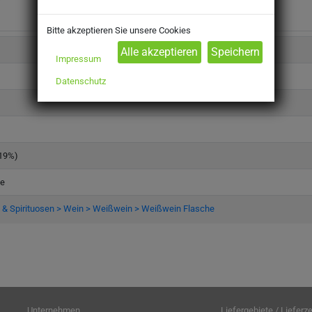
Bitte akzeptieren Sie unsere Cookies
Impressum
Datenschutz
(19%)
he
 & Spirituosen > Wein > Weißwein > Weißwein Flasche
Unternehmen
Liefergebiete / Lieferze