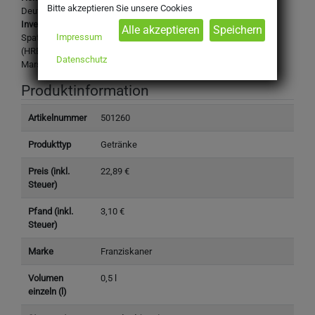
Bitte akzeptieren Sie unsere Cookies
Deutschland
Inverkehrbringer:
Impressum
Spaten-Franziskaner-Bräu GmbH
(HRB-Nr. 147989 AG München)
Datenschutz
Marsstraße 46-48, 80335 München
Produktinformation
Artikelnummer
501260
Produkttyp
Getränke
Preis (inkl.
22,89 €
Steuer)
Pfand (inkl.
3,10 €
Steuer)
Marke
Franziskaner
Volumen
0,5 l
einzeln (l)