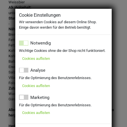
Weissbier
Alkoholgehalt:
unter 0,5% Vol.
Cookie Einstellungen
Stammwürze:
Wir verwenden Cookies auf diesem Online Shop.
-
Einige davon werden für den Betrieb benötigt.
Nährwertangaben je 100ml:
Brennwert: 90kJ / 21 kcal
Fett 0.1g
Notwendig
Fett, davon gesättigte Fettsäuren 0.01g
Kohlenhydrate 4.4g
Wichtige Cookies ohne die der Shop nicht funktioniert.
Kohlenhydrate, davon Zucker 1.84g
Cookies auflisten
Ballaststoffe 0.15g
Eiweiß 0.55g
Analyse
Salz 0.01g
Vitamin B12 0.33µg
Für die Optimierung des Benutzererlebnisses.
Folsäure 33µg
Cookies auflisten
Zutaten:
Wasser,
Weizenmalz, Gerstenmalz
, Hefe, Hopfenextrakt,
Marketing
Gärungskohlensäure (Folsäure, Vitamin B 12)
Für die Optimierung des Benutzererlebnisses.
Allergene: Glutenhaltiges Getreide (Weizen, Gerste), sowie daraus
Cookies auflisten
hergestellte Erzeugnisse
Herkunftsland: