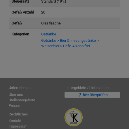
Steuersatz
Standard (19%)
Gefäß Anzahl
20
Gefäß
Glasflasche
Kategorien
Getränke
Getränke > Bier & -mischgetränke >
Weizenbier > Hefe-Alkoholfrei
Unternehmen
Liefergebiete / Lieferzeiten
Über uns
hier überprüfen
Stellenangebote
Presse
Rechtliches
Kontakt
Impressum