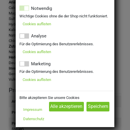
Analysewerte in mg/l:
Calcium: 140
Notwendig
Magnesium: 49
Wichtige Cookies ohne die der Shop nicht funktioniert.
Sulfat: 20
Cookies auflisten
Hydrogencarbonat: 652
Kalium: 3
Natrium: 12
Analyse
Chlorid: 9
Für die Optimierung des Benutzererlebnisses.
Zutaten:
Cookies auflisten
Natürliches Mineralwasser, ohne Kohlensäure
Herkunftsland:
Deutschland
Marketing
Inverkehrbringer:
Für die Optimierung des Benutzererlebnisses.
Gerolsteiner Brunnen GmbH & Co. KG
Vulkanring, 54567 Gerolstein
Cookies auflisten
Produktinformation
Bitte akzeptieren Sie unsere Cookies
Artikelnummer
2001860
Impressum
Produkttyp
Getränke
Datenschutz
Preis (inkl.
13,39 €
Steuer)