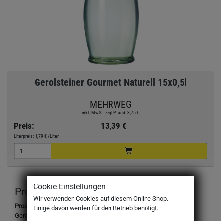
Gerolsteiner Gourmet Naturell 15x0,5l
MEHRWEG
inkl. MwSt. zzgl Pfand: 3,75 €
Preis:
13,39 €
Literpreis:
1,79 €
/Liter
Cookie Einstellungen
Produktbeschreibung
Wir verwenden Cookies auf diesem Online Shop.
Produktbezeichnung:
Einige davon werden für den Betrieb benötigt.
Gerolsteiner Gourmet Naturell, ohne Kohlensäure