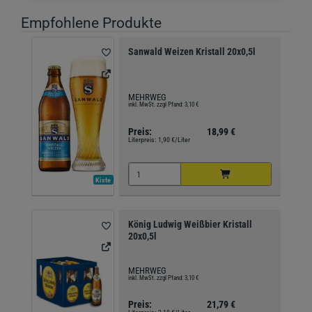
Empfohlene Produkte
Sanwald Weizen Kristall 20x0,5l
MEHRWEG
inkl. MwSt. zzgl Pfand: 3,10 €
Preis:
18,99 €
Literpreis:
1,90 €/Liter
Kiste
König Ludwig Weißbier Kristall
20x0,5l
MEHRWEG
inkl. MwSt. zzgl Pfand: 3,10 €
Preis:
21,79 €