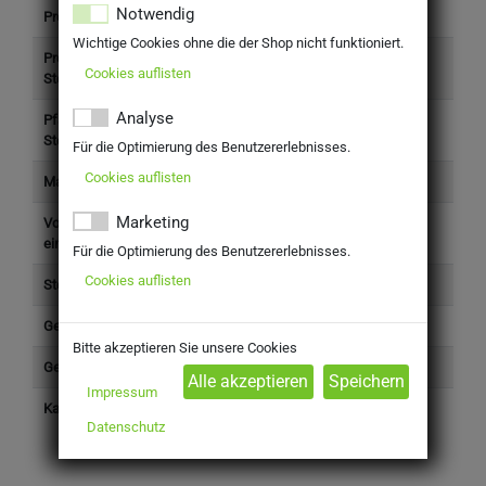
Notwendig
Produkttyp
Getränke
Wichtige Cookies ohne die der Shop nicht funktioniert.
Preis (inkl.
18,79 €
Cookies auflisten
Steuer)
Analyse
Pfand (inkl.
3,10 €
Steuer)
Für die Optimierung des Benutzererlebnisses.
Cookies auflisten
Marke
Gold Ochsen
Marketing
Volumen
0,5 l
einzeln (l)
Für die Optimierung des Benutzererlebnisses.
Cookies auflisten
Steuersatz
Standard (19%)
Gefäß Anzahl
20
Bitte akzeptieren Sie unsere Cookies
Gefäß
Glasflasche
Impressum
Kategorie
Getränke > Bier & -mischgetränke >
Datenschutz
Weizenbier > Kristallweizen