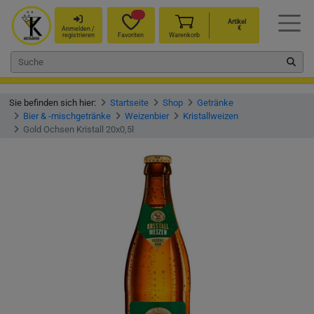
Artikel
€
Anmelden /
registrieren
Favoriten
Warenkorb
Sie befinden sich hier:
Startseite
Shop
Getränke
Bier & -mischgetränke
Weizenbier
Kristallweizen
Gold Ochsen Kristall 20x0,5l