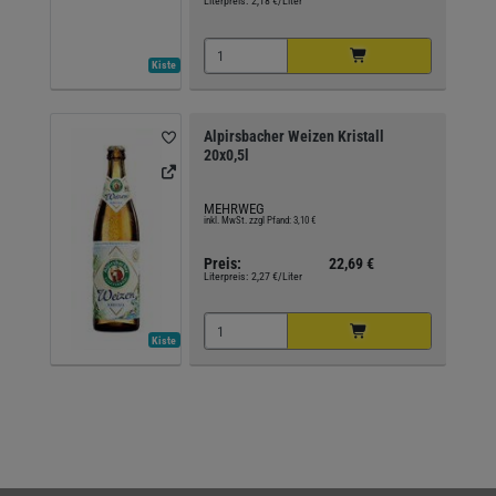
Literpreis:
2,18 €/Liter
Kiste
Alpirsbacher Weizen Kristall
20x0,5l
MEHRWEG
inkl. MwSt. zzgl Pfand: 3,10 €
Preis:
22,69 €
Literpreis:
2,27 €/Liter
Kiste