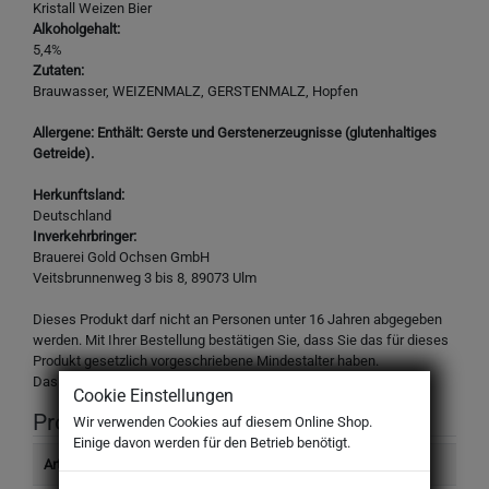
Kristall Weizen Bier
Alkoholgehalt:
5,4%
Zutaten:
Brauwasser, WEIZENMALZ, GERSTENMALZ, Hopfen
Allergene: Enthält: Gerste und Gerstenerzeugnisse (glutenhaltiges
Getreide).
Herkunftsland:
Deutschland
Inverkehrbringer:
Brauerei Gold Ochsen GmbH
Veitsbrunnenweg 3 bis 8, 89073 Ulm
Dieses Produkt darf nicht an Personen unter 16 Jahren abgegeben
werden. Mit Ihrer Bestellung bestätigen Sie, dass Sie das für dieses
Produkt gesetzlich vorgeschriebene Mindestalter haben.
Das Design des Produktes kann von der Abbildung abweichen.
Cookie Einstellungen
Produktinformation
Wir verwenden Cookies auf diesem Online Shop.
Einige davon werden für den Betrieb benötigt.
Artikelnummer
401910