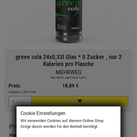
green cola 24x0,33l Glas * 0 Zucker , nur 2
Kalorien pro Flasche
MEHRWEG
inkl. MwSt. zzgl Pfand: 3,42 €
Preis:
18,89 €
Literpreis:
2,39 €
/Liter
Cookie Einstellungen
Wir verwenden Cookies auf diesem Online Shop.
Produktbeschreibung
Einige davon werden für den Betrieb benötigt.
Produktbezeichnung: