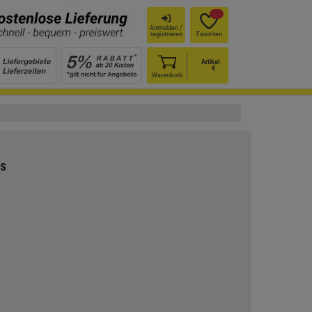
Anmelden /
registrieren
Favoriten
Artikel
€
Warenkorb
ss