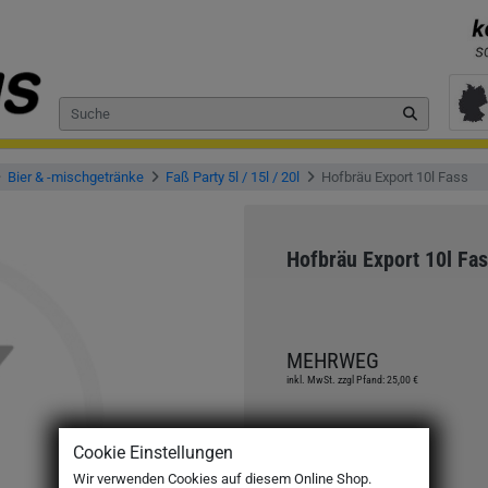
Bier & -mischgetränke
Faß Party 5l / 15l / 20l
Hofbräu Export 10l Fass
Hofbräu Export 10l Fa
MEHRWEG
inkl. MwSt. zzgl Pfand: 25,00 €
Cookie Einstellungen
Preis:
Wir verwenden Cookies auf diesem Online Shop.