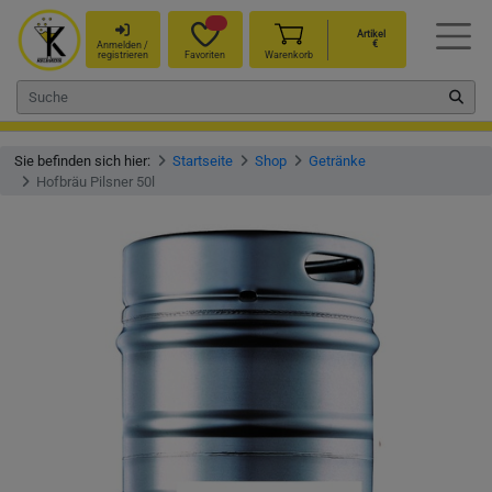
Artikel
€
Anmelden /
registrieren
Favoriten
Warenkorb
Sie befinden sich hier:
Startseite
Shop
Getränke
Hofbräu Pilsner 50l