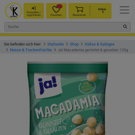
Artikel
€
Anmelden /
registrieren
Favoriten
Warenkorb
Sie befinden sich hier:
Startseite
Shop
Süßes & Salziges
Nüsse & Trockenfrüchte
Ja! Macadamia geröstet & gesalzen 125g