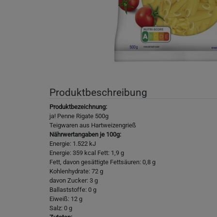
Produktbeschreibung
Produktbezeichnung:
ja! Penne Rigate 500g
Teigwaren aus Hartweizengrieß
Nährwertangaben je 100g:
Energie: 1.522 kJ
Energie: 359 kcal Fett: 1,9 g
Fett, davon gesättigte Fettsäuren: 0,8 g
Kohlenhydrate: 72 g
davon Zucker: 3 g
Ballaststoffe: 0 g
Eiweiß: 12 g
Salz: 0 g