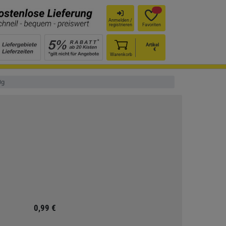
Anmelden /
registrieren
Favoriten
Artikel
€
Warenkorb
0g
0,99 €