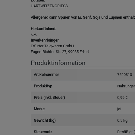
Zutaten:
HARTWEIZENGRIESS
Allergene: Kann Spuren von Ei, Senf, Soja und Lupinen enthalt
Herkunftsland:
k.A.
Inverkehrbringer:
Erfurter Teigwaren GmbH
Eugen-Richter-Str. 27, 99085 Erfurt
Produktinformation
Artikelnummer
7520313
Produkttyp
Nahrungsm
Preis (inkl. Steuer)
0,99 €
Marke
ja!
Gewicht (kg)
0,5 kg
Steuersatz
Ermäßigt 