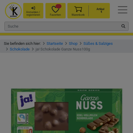
Artikel
€
Anmelden /
registrieren
Favoriten
Warenkorb
Sie befinden sich hier:
Startseite
Shop
Süßes & Salziges
Schokolade
ja! Schokolade Ganze Nuss100g