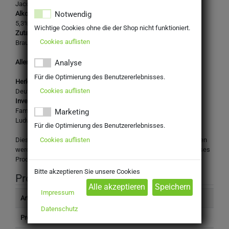
Jacob Naturtrübes Hefe Weissbier, Weizenbier
Notwendig
Alkoholgehalt:
5,3%
Wichtige Cookies ohne die der Shop nicht funktioniert.
Zutaten:
Cookies auflisten
Brauwasser, WEIZENMALZ, GERSTENMALZ, Hefe, Hopfen
Allergene: Weizenmalz, Gerstenmalz
Analyse
Für die Optimierung des Benutzererlebnisses.
Herkunftsland:
Cookies auflisten
Deutschland
Inverkehrbringer:
Familienbrauerei Jacob oHG
Marketing
Ludwigsheide 2, 92439 Bodenwöhr
Für die Optimierung des Benutzererlebnisses.
Cookies auflisten
Dieses Produkt darf nicht an Personen unter 16 Jahren abgegeben
werden. Mit Ihrer Bestellung bestätigen Sie, dass Sie das für dieses
Produkt gesetzlich vorgeschriebene Mindestalter haben.
Bitte akzeptieren Sie unsere Cookies
Produktinformation
Impressum
Artikelnummer
4569510
Datenschutz
Produkttyp
Getränke