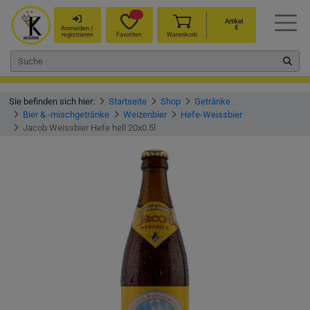
Artikel
€
Anmelden /
registrieren
Favoriten
Warenkorb
Sie befinden sich hier:
Startseite
Shop
Getränke
Bier & -mischgetränke
Weizenbier
Hefe-Weissbier
Jacob Weissbier Hefe hell 20x0.5l