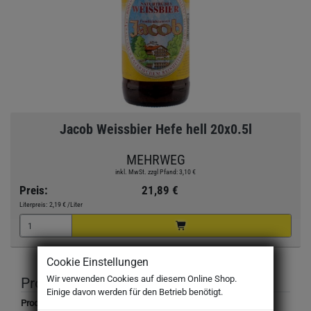
Jacob Weissbier Hefe hell 20x0.5l
MEHRWEG
inkl. MwSt. zzgl Pfand: 3,10 €
Preis:
21,89 €
Literpreis:
2,19 €
/Liter
Cookie Einstellungen
Wir verwenden Cookies auf diesem Online Shop.
Produktbeschreibung
Einige davon werden für den Betrieb benötigt.
Produktbezeichnung: