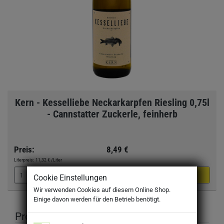
Kern - Kesselliebe Neckarkarpfen Riesling 0,75l
- Cannstatter Zuckerle, feinherb
Preis:
8,49 €
Literpreis:
11,32 €
/Liter
Cookie Einstellungen
Wir verwenden Cookies auf diesem Online Shop.
Einige davon werden für den Betrieb benötigt.
Produktbeschreibung