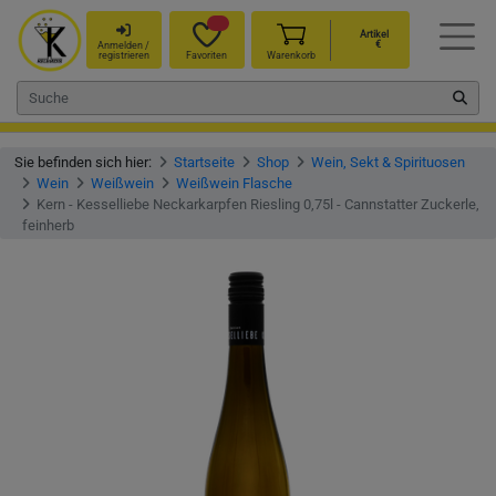
Artikel
€
Anmelden /
registrieren
Favoriten
Warenkorb
Sie befinden sich hier:
Startseite
Shop
Wein, Sekt & Spirituosen
Wein
Weißwein
Weißwein Flasche
Kern - Kesselliebe Neckarkarpfen Riesling 0,75l - Cannstatter Zuckerle,
feinherb