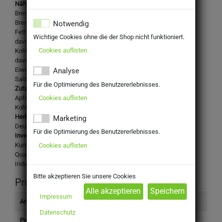
Nährwertangaben je 100ml:
Brennwert [kJ]: 111
Brennwert [kcal]: 26
Notwendig
Fett [g]: < 0,5
Wichtige Cookies ohne die der Shop nicht funktioniert.
davon gesättigte Fettsäuren [g]: < 0,1
Cookies auflisten
Kohlenhydrate [g]: 6,1
davon Zucker [g]: 5,8
Eiweiß [g]: < 0,5
Analyse
Salz [g]: < 0,01
Für die Optimierung des Benutzererlebnisses.
Zutaten:
Cookies auflisten
Apfelsaft aus Apfelsaftkonzentrat, natürliches Mineralwasser,
Kohlensäure
Herkunftsland:
Marketing
Deutschland
Für die Optimierung des Benutzererlebnisses.
Inverkehrbringer:
Kumpf Fruchtsaft GmbH & Co. KG
Cookies auflisten
Qualitäts-Fruchtsäfte
Industriestraße 22, 71706 Markgröningen-Unterriexingen
Bitte akzeptieren Sie unsere Cookies
Produktinformation
Impressum
Artikelnummer
305600
Datenschutz
Produkttyp
Getränke