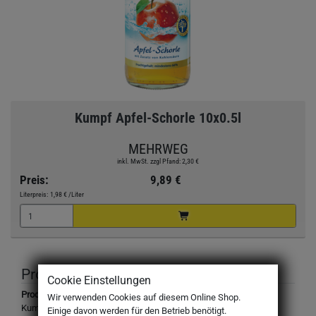
Kumpf Apfel-Schorle 10x0.5l
MEHRWEG
inkl. MwSt. zzgl Pfand: 2,30 €
Preis:
9,89 €
Literpreis:
1,98 €
/Liter
Produktbeschreibung
Cookie Einstellungen
Produktbezeichnung:
Wir verwenden Cookies auf diesem Online Shop.
Kumpf Apfel-Schorle, mit Kohlensäure
Einige davon werden für den Betrieb benötigt.