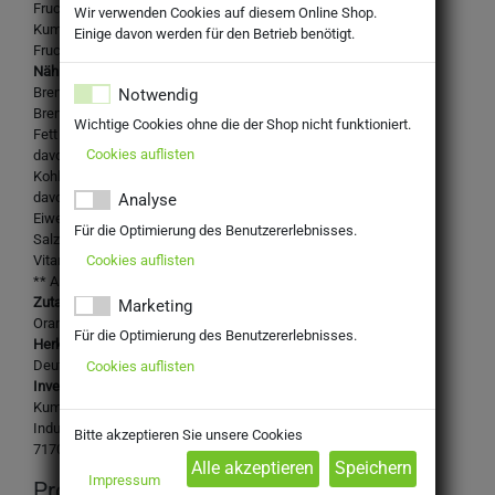
Fruchtsaftkonzentrat
Wir verwenden Cookies auf diesem Online Shop.
Kumpf "Sanft wie Seide" Produkte haben 25% bis 40% weniger
Einige davon werden für den Betrieb benötigt.
Fruchtsäure als herkömmliche Säfte dieser Art.
Nährwertangaben je 100ml:
Brennwert [kJ]: 204
Notwendig
Brennwert [kcal]: 49
Wichtige Cookies ohne die der Shop nicht funktioniert.
Fett [g]: < 0,5
Cookies auflisten
davon gesättigte Fettsäuren [g]: < 0,1
Kohlenhydrate [g]: 10
davon Zucker [g]: 10
Analyse
Eiweiß [g]: 0,8
Für die Optimierung des Benutzererlebnisses.
Salz [g]: < 0,01
Cookies auflisten
Vitamin C [mg]: 20 (25%**)
** Anteil des empfohlenen Tagesbedarfs
Zutaten:
Marketing
Orangensaft aus Orangensaftkonzentrat
Für die Optimierung des Benutzererlebnisses.
Herkunftsland:
Deutschland
Cookies auflisten
Inverkehrbringer:
Kumpf Fruchtsaft GmbH & Co. KG Qualitäts-Fruchtsäfte
Industriestraße 22,
Bitte akzeptieren Sie unsere Cookies
71706 Markgröningen-Unterriexingen
Impressum
Produktinformation