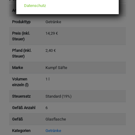
Datenschutz
Artikelnummer
3050100
Produkttyp
Getränke
Preis (inkl.
14,29 €
Steuer)
Pfand (inkl.
2,40 €
Steuer)
Marke
Kumpf Säfte
Volumen
1 l
einzeln (l)
Steuersatz
Standard (19%)
Gefäß Anzahl
6
Gefäß
Glasflasche
Kategorien
Getränke