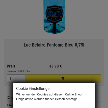
Luc Belaire Fantome Bleu 0,75l
Preis:
33,90 €
Literpreis:
45,20 €
/Liter
Cookie Einstellungen
Wir verwenden Cookies auf diesem Online Shop.
Produktbeschreibung
Einige davon werden für den Betrieb benötigt.
Produktbezeichnung: