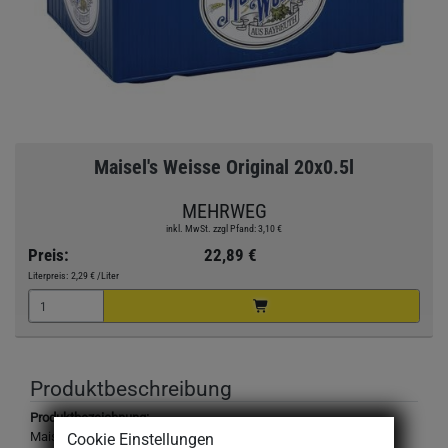
Maisel's Weisse Original 20x0.5l
MEHRWEG
inkl. MwSt. zzgl Pfand: 3,10 €
Preis:
22,89 €
Literpreis:
2,29 €
/Liter
Produktbeschreibung
Produktbezeichnung:
Maisel´s Weisse Original-Hefe-Weissbier, Weizenbier
Cookie Einstellungen