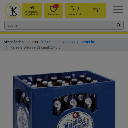
Artikel
€
Anmelden /
registrieren
Favoriten
Warenkorb
Sie befinden sich hier:
Startseite
Shop
Getränke
Maisel's Weisse Original 20x0.5l