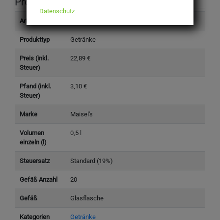
Produktinformation
Datenschutz
Artikelnummer
401210
Produkttyp
Getränke
Preis (inkl.
22,89 €
Steuer)
Pfand (inkl.
3,10 €
Steuer)
Marke
Maisel's
Volumen
0,5 l
einzeln (l)
Steuersatz
Standard (19%)
Gefäß Anzahl
20
Gefäß
Glasflasche
Kategorien
Getränke