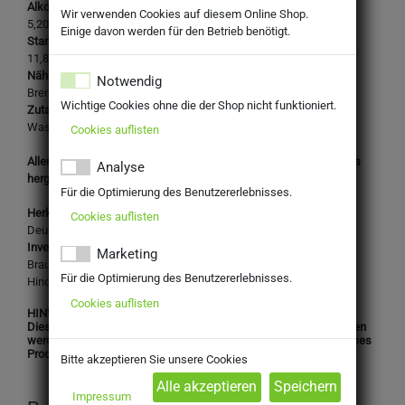
Alkoholgehalt:
Wir verwenden Cookies auf diesem Online Shop.
5,20% Vol.
Einige davon werden für den Betrieb benötigt.
Stammwürze:
11,80%
Nährwertangaben je 100ml:
Notwendig
Brennwert: Keine Angaben.
Wichtige Cookies ohne die der Shop nicht funktioniert.
Zutaten:
Wasser,
Weizenmalz, Gerstenmalz
, Hopfen, Hefe
Cookies auflisten
Allergene: Glutenhaltiges Getreide (Weizen, Gerste) sowie daraus
Analyse
hergestellte Erzeugnisse
Für die Optimierung des Benutzererlebnisses.
Herkunftsland:
Cookies auflisten
Deutschland
Inverkehrbringer:
Marketing
Brauerei Gebrüder Maisel KG
Für die Optimierung des Benutzererlebnisses.
Hindenburgstraße 9, 95445 Bayreuth
Cookies auflisten
HINWEIS:
Dieses Produkt darf nicht an Personen unter 16 Jahren abgegeben
werden. Mit Ihrer Bestellung bestätigen Sie, dass Sie das für dieses
Produkt gesetzlich vorgeschriebene Mindestalter haben.
Bitte akzeptieren Sie unsere Cookies
Impressum