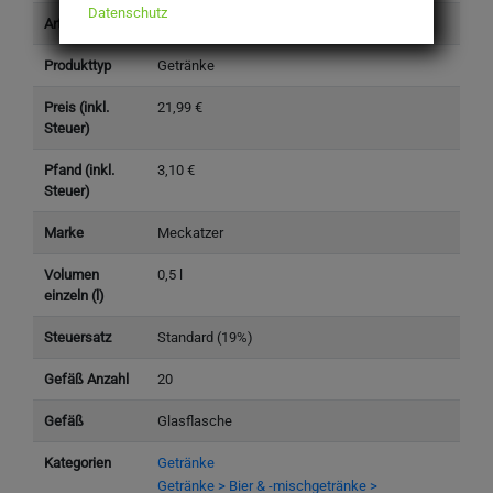
Datenschutz
Artikelnummer
4406200
Produkttyp
Getränke
Preis (inkl.
21,99 €
Steuer)
Pfand (inkl.
3,10 €
Steuer)
Marke
Meckatzer
Volumen
0,5 l
einzeln (l)
Steuersatz
Standard (19%)
Gefäß Anzahl
20
Gefäß
Glasflasche
Kategorien
Getränke
Getränke > Bier & -mischgetränke >