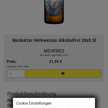
Meckatzer Hefeweizen Alkoholfrei 20x0.5l
MEHRWEG
inkl. MwSt. zzgl Pfand: 3,10 €
Preis:
21,99 €
Literpreis:
2,20 €
/Liter
Produktbeschreibung
Produktbezeichnung:
Cookie Einstellungen
Meckatzer Hefeweizen Alkoholfre, Weizenbier alkoholfrei