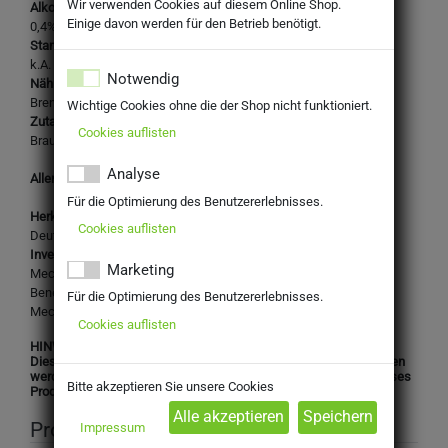
Wir verwenden Cookies auf diesem Online Shop.
Alkoholgehalt:
Einige davon werden für den Betrieb benötigt.
0,4% Vol.
Stammwürze:
k.A.
Notwendig
Nährwertangaben je 100ml:
Brennwert: 35 kcal
Wichtige Cookies ohne die der Shop nicht funktioniert.
Zutaten:
Cookies auflisten
Brauwasser,
Weizenmalz, Gerstenmalz
, Hefe, Hopfen
Analyse
Allergene: Weizenmalz, Gerstenmalz
Für die Optimierung des Benutzererlebnisses.
Herkunftsland:
Cookies auflisten
Deutschland
Inverkehrbringer:
Marketing
Meckatzer Löwenbräu
Benedikt Weiß KG
Für die Optimierung des Benutzererlebnisses.
Meckatz 10, 88178 Heimenkirch
Cookies auflisten
HINWEIS:
Dieses Produkt darf nicht an Personen unter 16 Jahren abgegeben
werden. Mit Ihrer Bestellung bestätigen Sie, dass Sie das für dieses
Bitte akzeptieren Sie unsere Cookies
Produkt gesetzlich vorgeschriebene Mindestalter haben.
Produktinformation
Impressum