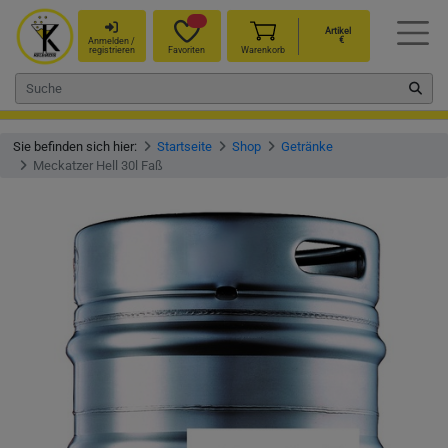
Artikel
€
Anmelden /
registrieren
Favoriten
Warenkorb
Sie befinden sich hier:
Startseite
Shop
Getränke
Meckatzer Hell 30l Faß