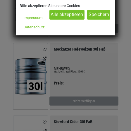
Bitte akzeptieren Sie unsere Cookies
Preis:
Impressum
Datenschutz
Nicht verfügbar
Meckatzer Hefeweizen 30l Faß
MEHRWEG
inkl. MwSt. zzgl Pfand: 30,00 €
Preis:
Nicht verfügbar
Stowford Cider 30l Faß