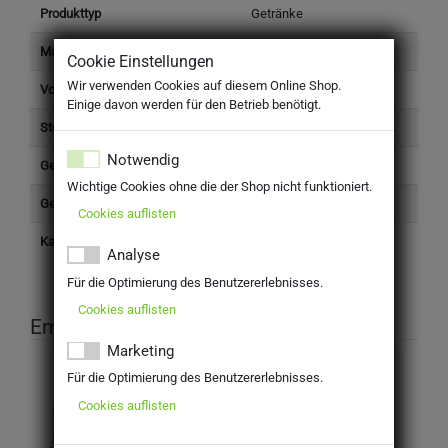
Produkttyp
Getränke
Marke
Meckatzer
Cookie Einstellungen
Wir verwenden Cookies auf diesem Online Shop.
Volumen einzeln (l)
30 l
Einige davon werden für den Betrieb benötigt.
Steuersatz
Standard (19%)
Notwendig
Gefäß Anzahl
1
Wichtige Cookies ohne die der Shop nicht funktioniert.
Gefäß
Fass
Cookies auflisten
Kategorie
Getränke
Analyse
Für die Optimierung des Benutzererlebnisses.
Cookies auflisten
Empfohlene Produkte
Marketing
Gold Ochsen Kellerbier30l Faß
Für die Optimierung des Benutzererlebnisses.
Cookies auflisten
MEHRWEG
inkl. MwSt. zzgl Pfand: 30,00 €