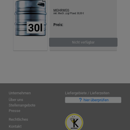
MEHRWEG
inkl. MwSt. zzgl Pfand: 30,00 €
Preis:
Nicht verfügbar
Unternehmen
Liefergebiete / Lieferzeiten
Über uns
hier überprüfen
Stellenangebote
Presse
Rechtliches
Kontakt