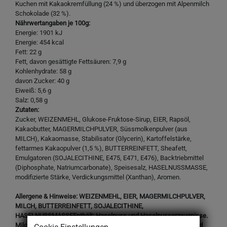
Kuchen mit Kakaokremfüllung (24 %) und überzogen mit Alpenmilch
Schokolade (32 %).
Nährwertangaben je 100g:
Energie: 1901 kJ
Energie: 454 kcal
Fett: 22 g
Fett, davon gesättigte Fettsäuren: 7,9 g
Kohlenhydrate: 58 g
davon Zucker: 40 g
Eiweiß: 5,6 g
Salz: 0,58 g
Zutaten:
Zucker, WEIZENMEHL, Glukose-Fruktose-Sirup, EIER, Rapsöl,
Kakaobutter, MAGERMILCHPULVER, Süssmolkenpulver (aus
MILCH), Kakaomasse, Stabilisator (Glycerin), Kartoffelstärke,
fettarmes Kakaopulver (1,5 %), BUTTERREINFETT, Sheafett,
Emulgatoren (SOJALECITHINE, E475, E471, E476), Backtriebmittel
(Diphosphate, Natriumcarbonate), Speisesalz, HASELNUSSMASSE,
modifizierte Stärke, Verdickungsmittel (Xanthan), Aromen.
Allergene & Hinweise: WEIZENMEHL, EIER, MAGERMILCHPULVER,
MILCH, BUTTERREINFETT, SOJALECITHINE,
HASELNUSSMASSEEnthält: Haselnuss und Haselnusserzeugnisse.
Milch und Milcherzeugnisse (einschließlich Lactose). Weizen und