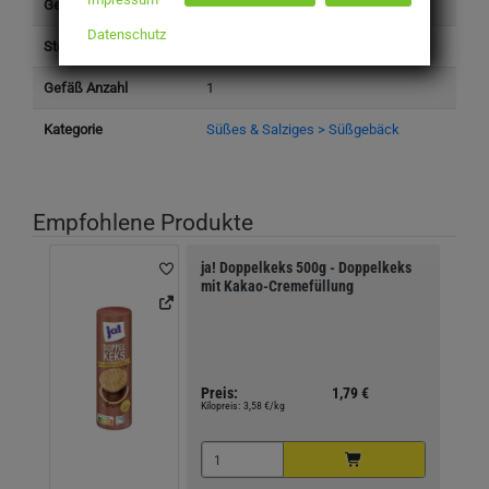
Gewicht (kg)
0,175 kg
Datenschutz
Steuersatz
Ermäßigt (7%)
Gefäß Anzahl
1
Kategorie
Süßes & Salziges > Süßgebäck
Empfohlene Produkte
ja! Doppelkeks 500g - Doppelkeks
mit Kakao-Cremefüllung
Preis:
1,79 €
Kilopreis:
3,58 €/kg