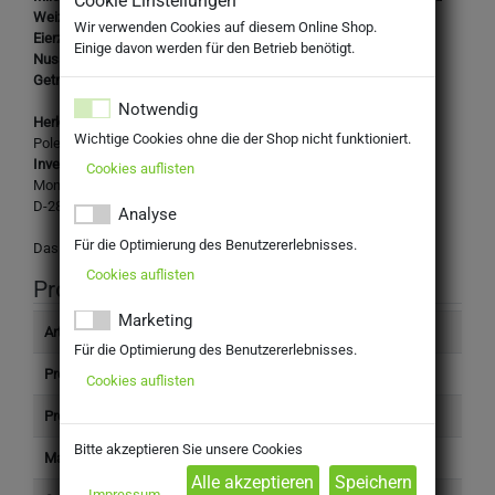
Cookie Einstellungen
Weizenerzeugnisse (glutenhaltiges Getreide). Eier und
Wir verwenden Cookies auf diesem Online Shop.
Eierzeugnisse. Soja und Sojaerzeugnisse. Nüsse und
Einige davon werden für den Betrieb benötigt.
Nusserzeugnisse. Glutenhaltiges Getreide und glutenhaltige
Getreideerzeugnisse.
Notwendig
Herkunftsland:
Wichtige Cookies ohne die der Shop nicht funktioniert.
Polen
Inverkehrbringer:
Cookies auflisten
Mondelez Deutschland GmbH
D-28078 Bremen
Analyse
Für die Optimierung des Benutzererlebnisses.
Das Design des Produktes kann von der Abbildung abweichen.
Cookies auflisten
Produktinformation
Marketing
Artikelnummer
7510140
Für die Optimierung des Benutzererlebnisses.
Produkttyp
Nahrungsmittel
Cookies auflisten
Preis (inkl. Steuer)
2,89 €
Bitte akzeptieren Sie unsere Cookies
Marke
Milka
Impressum