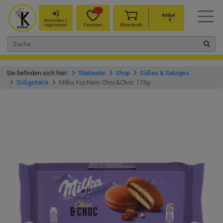
Artikel
€
Anmelden /
registrieren
Favoriten
Warenkorb
Sie befinden sich hier:
Startseite
Shop
Süßes & Salziges
Süßgebäck
Milka Küchlein Choc&Choc 175g