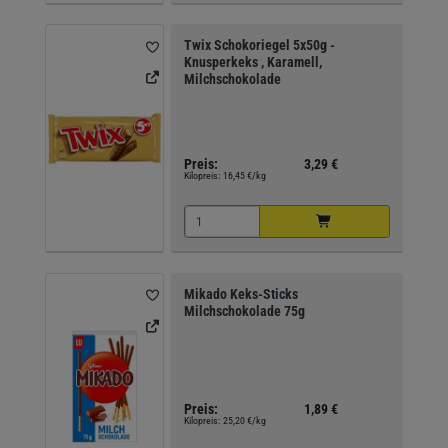
Twix Schokoriegel 5x50g -
Knusperkeks , Karamell,
Milchschokolade
Preis:
3,29 €
Kilopreis:
16,45 €/kg
Mikado Keks-Sticks
Milchschokolade 75g
Preis:
1,89 €
Kilopreis:
25,20 €/kg