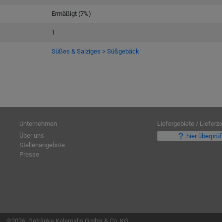
Ermäßigt (7%)
1
Süßes & Salziges > Süßgebäck
Unternehmen
Liefergebiete / Lieferze
Über uns
hier überprü
Stellenangebote
Presse
©2026, Getränke Kelemidis GmbH & Co. KG