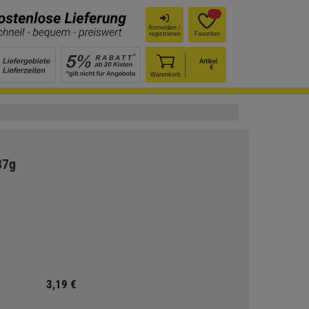
Anmelden /
registrieren
Favoriten
Artikel
€
Warenkorb
37g
3,19 €