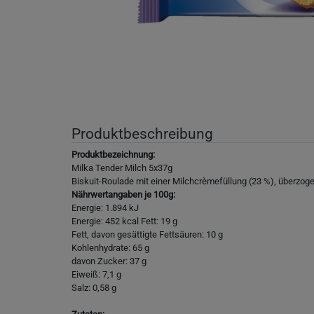
Produktbeschreibung
Produktbezeichnung:
Milka Tender Milch 5x37g
Biskuit-Roulade mit einer Milchcrèmefüllung (23 %), überzog
Nährwertangaben je 100g:
Energie: 1.894 kJ
Energie: 452 kcal Fett: 19 g
Fett, davon gesättigte Fettsäuren: 10 g
Kohlenhydrate: 65 g
davon Zucker: 37 g
Eiweiß: 7,1 g
Salz: 0,58 g