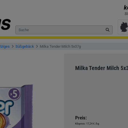
lziges
Süßgebäck
Milka Tender Milch 5x37g
Milka Tender Milch 5x
Preis:
Kilopreis:
17,24 €
/kg