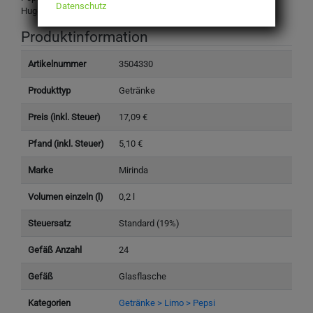
Datenschutz
Hugenottenallee 173, 63263 Neu-Isenburg, Germany
Produktinformation
Artikelnummer
3504330
Produkttyp
Getränke
Preis (inkl. Steuer)
17,09 €
Pfand (inkl. Steuer)
5,10 €
Marke
Mirinda
Volumen einzeln (l)
0,2 l
Steuersatz
Standard (19%)
Gefäß Anzahl
24
Gefäß
Glasflasche
Kategorien
Getränke > Limo > Pepsi