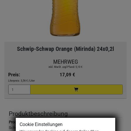
Schwip-Schwap Orange (Mirinda) 24x0,2l
MEHRWEG
inkl. MwSt. zzgl Pfand: 5,10 €
Preis:
17,09 €
Literpreis:
3,56 €
/Liter
Produktbeschreibung
Produktbezeichnung:
Cookie Einstellungen
Schwip-Schwap Orange