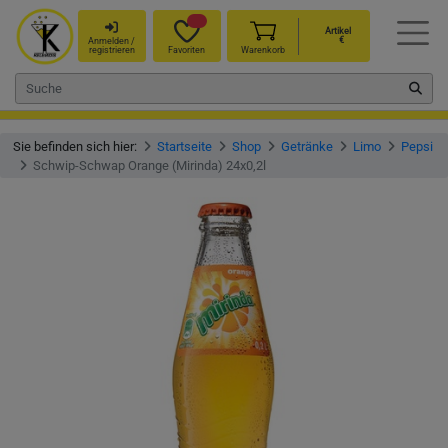
Artikel
€
Anmelden /
registrieren
Favoriten
Warenkorb
Sie befinden sich hier:
Startseite
Shop
Getränke
Limo
Pepsi
Schwip-Schwap Orange (Mirinda) 24x0,2l