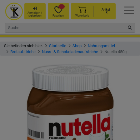
Artikel
€
Anmelden /
registrieren
Favoriten
Warenkorb
Sie befinden sich hier:
Startseite
Shop
Nahrungsmittel
Brotaufstriche
Nuss- & Schokoladenaufstriche
Nutella 450g