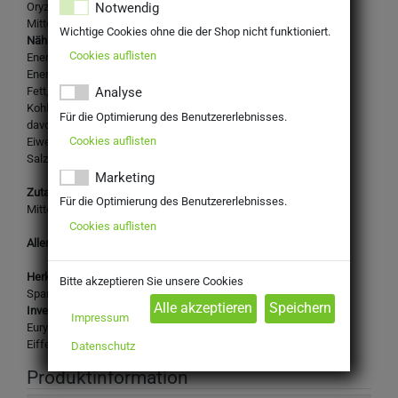
Notwendig
Oryza Risotto- & Paella-Reis 1kg
Mittelkorn Reis
Wichtige Cookies ohne die der Shop nicht funktioniert.
Nährwertangaben je 100g:
Cookies auflisten
Energie: 1.448 kJ
Energie: 342 kcal Fett: 1,1 g
Fett, davon gesättigte Fettsäuren: 0,3 g
Analyse
Kohlenhydrate: 73 g
Für die Optimierung des Benutzererlebnisses.
davon Zucker: 0,5 g
Cookies auflisten
Eiweiß: 7,8 g
Salz: 0,01 g
Marketing
Zutaten:
Für die Optimierung des Benutzererlebnisses.
Mittelkorn Reis
Cookies auflisten
Allergene: k.A.
Herkunftsland:
Bitte akzeptieren Sie unsere Cookies
Spanien
Inverkehrbringer:
Impressum
Euryza GmbH
Eiffestrasse 585, 20537 Hamburg
Datenschutz
Produktinformation