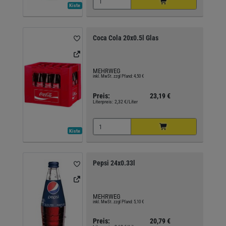
Kiste
Coca Cola 20x0.5l Glas
MEHRWEG
inkl. MwSt. zzgl Pfand: 4,50 €
Preis:
23,19 €
Literpreis:
2,32 €/Liter
Kiste
Pepsi 24x0.33l
MEHRWEG
inkl. MwSt. zzgl Pfand: 5,10 €
Preis:
20,79 €