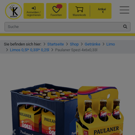
Artikel
€
Anmelden /
registrieren
Favoriten
Warenkorb
Sie befinden sich hier:
Startseite
Shop
Getränke
Limo
Limos 0,5l* 0,33l* 0,25l
Paulaner Spezi 4x6x0,33l
Vorheriges
Nächst