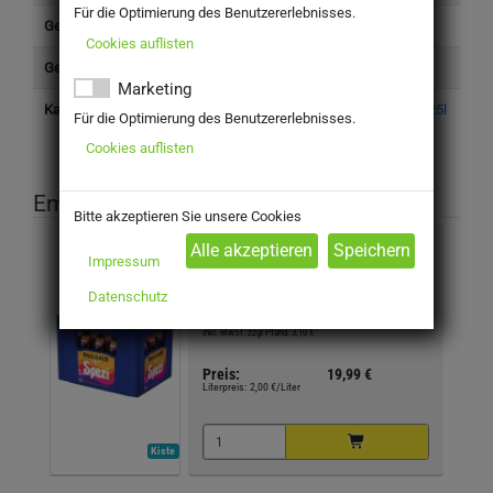
Für die Optimierung des Benutzererlebnisses.
Gefäß Anzahl
24
Cookies auflisten
Gefäß
Glasflasche
Marketing
Kategorie
Getränke > Limo > Limos 0,5l* 0,33l* 0,25l
Für die Optimierung des Benutzererlebnisses.
Cookies auflisten
Empfohlene Produkte
Bitte akzeptieren Sie unsere Cookies
Paulaner Spezi 20x0,5l Glas
Impressum
Datenschutz
MEHRWEG
inkl. MwSt. zzgl Pfand: 3,10 €
Preis:
19,99 €
Literpreis:
2,00 €/Liter
Kiste