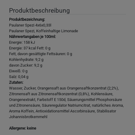
Produktbeschreibung
Produktbezeichnung:
Paulaner Spezi 4x6x0,33l
Paulaner Spezi, Koffeinhaltige Limonade
Nährwertangaben je 100ml:
Energie: 158 kJ
Energie: 37 kcal Fett: 0 g
Fett, davon gesättigte Fettsäuren: 0 g
Kohlenhydrate: 9,2 g
davon Zucker: 9,2 g
Eiweiß: 0 g
Salz: 0,04 g
Zutaten:
Wasser, Zucker, Orangensaft aus Orangensaftkonzentrat (2,2%),
Zitronensaft aus Zitronensaftkonzentrat (0,8%), Kohlensäure,
Orangenextrakt, Farbstoff E 150d, Säuerungsmittel Phosphorsäure
und Zitronensäure, Säureregulator Natriumcitrat, natürliches Aroma,
Aroma Koffein, Antioxidationsmittel Ascorbinsäure, Stabilisator
Johannisbrotkernmehl
Allergene: keine