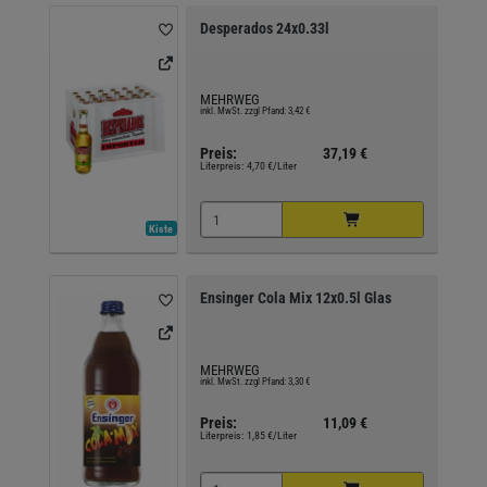
Desperados 24x0.33l
MEHRWEG
inkl. MwSt. zzgl Pfand: 3,42 €
Preis:
37,19 €
Literpreis:
4,70 €/Liter
Kiste
Ensinger Cola Mix 12x0.5l Glas
MEHRWEG
inkl. MwSt. zzgl Pfand: 3,30 €
Preis:
11,09 €
Literpreis:
1,85 €/Liter