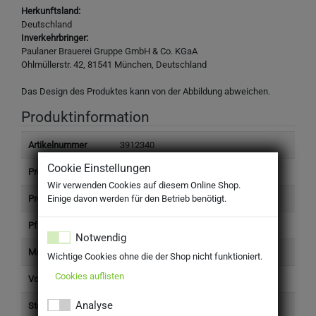
Herkunftsland:
Deutschland
Inverkehrbringer:
Paulaner Brauerei Gruppe GmbH & Co. KGaA
Ohlmüllerstr. 42, 81541 München, Deutschland
Das Design des Produktes kann von der Abbildung abweichen.
Produktinformation
Artikelnummer
3912340
Cookie Einstellungen
Produkttyp
Getränke
Wir verwenden Cookies auf diesem Online Shop.
Preis (inkl. Steuer)
21,89 €
Einige davon werden für den Betrieb benötigt.
Pfand (inkl. Steuer)
3,42 €
Notwendig
Marke
Paulaner
Wichtige Cookies ohne die der Shop nicht funktioniert.
Cookies auflisten
Volumen einzeln (l)
0,33 l
Analyse
Steuersatz
Standard (19%)