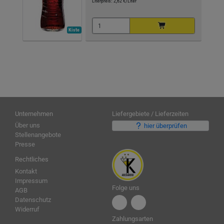
Literpreis:
2,62 €/Liter
Kiste
Unternehmen
Liefergebiete / Lieferzeiten
Über uns
hier überprüfen
Stellenangebote
Presse
Rechtliches
Kontakt
Impressum
Folge uns
AGB
Datenschutz
Widerruf
Zahlungsarten