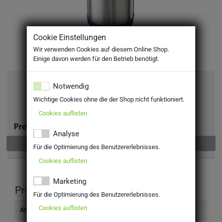
Cookie Einstellungen
Wir verwenden Cookies auf diesem Online Shop.
Einige davon werden für den Betrieb benötigt.
Pepsi Zero light Premix 20l
Notwendig
Wichtige Cookies ohne die der Shop nicht funktioniert.
MEHRWEG
Cookies auflisten
inkl. MwSt. zzgl Pfand: 10,00 €
Preis:
Analyse
Nicht verfügbar
Für die Optimierung des Benutzererlebnisses.
Cookies auflisten
Marketing
Produktinformation
Für die Optimierung des Benutzererlebnisses.
Cookies auflisten
Artikelnummer
3701010