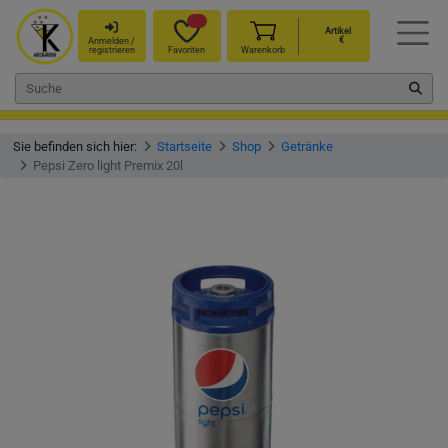
Artikel
€
Anmelden /
registrieren
Favoriten
Warenkorb
Sie befinden sich hier:
Startseite
Shop
Getränke
Pepsi Zero light Premix 20l