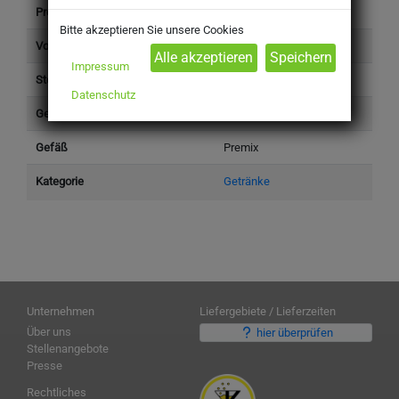
Produkttyp
Getränke
Bitte akzeptieren Sie unsere Cookies
Volumen einzeln (l)
20 l
Impressum
Steuersatz
Standard (19%)
Datenschutz
Gefäß Anzahl
1
Gefäß
Premix
Kategorie
Getränke
Unternehmen
Liefergebiete / Lieferzeiten
Über uns
hier überprüfen
Stellenangebote
Presse
Rechtliches