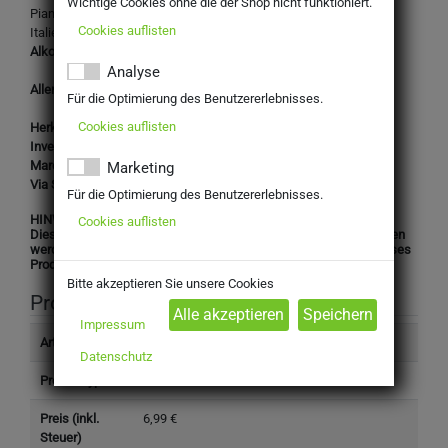
Wichtige Cookies ohne die der Shop nicht funktioniert.
Pian de Rèmole Rosso IGT Cabernet Sauvignon
Cookies auflisten
Italien-Toskana, Rotwein-Cabernet Sauvignon, trocken
Alkoholgehalt:
12,50% Vol.
Analyse
Allergene: Enthält Sulfite
Für die Optimierung des Benutzererlebnisses.
Cookies auflisten
Herkunftsland:
Deutschland
Inverkehrbringer:
Marchesi de Frescobaldi
Marketing
Via Santo Spirito 11, 50125 Firenze
Für die Optimierung des Benutzererlebnisses.
HINWEIS:
Cookies auflisten
Dieses Produkt darf nicht an Personen unter 16 Jahren abgegeben
werden. Mit Ihrer Bestellung bestätigen Sie, dass Sie das für dieses
Produkt gesetzlich vorgeschriebene Mindestalter haben.
Bitte akzeptieren Sie unsere Cookies
Produktinformation
Impressum
Artikelnummer
6587010
Datenschutz
Produkttyp
Getränke
Preis (inkl.
6,99 €
Steuer)