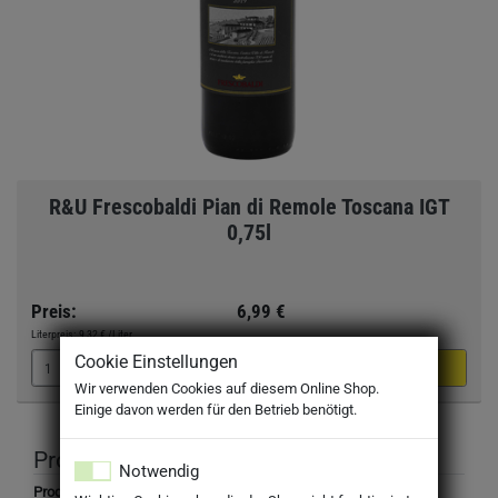
R&U Frescobaldi Pian di Remole Toscana IGT
0,75l
Preis:
6,99 €
Literpreis:
9,32 €
/Liter
Cookie Einstellungen
Wir verwenden Cookies auf diesem Online Shop.
Einige davon werden für den Betrieb benötigt.
Produktbeschreibung
Notwendig
Produktbezeichnung: