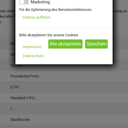
Marketing
Für die Optimierung des Benutzererlebnisses.
onen unter dem gesetzlichen Mindestalter abgegeben werden. Eine Lieferung an Mi
destalter haben.
Cookies auflisten
n.
Bitte akzeptieren Sie unsere Cookies
8039920
Impressum
Getränke
Datenschutz
38,09 €
Presidential Porto
0,75 l
Standard (19%)
1
Glasflasche