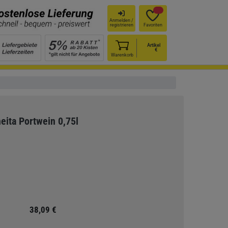
Anmelden /
registrieren
Favoriten
Artikel
€
Warenkorb
heita Portwein 0,75l
38,09 €