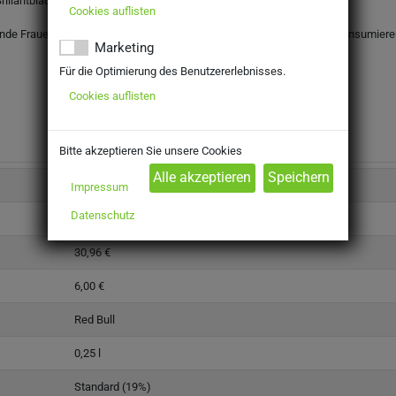
illantblau FCF).
Cookies auflisten
llende Frauen nicht empfohlen (32 mg/100 ml). In moderaten Mengen konsumiere
Marketing
Für die Optimierung des Benutzererlebnisses.
Cookies auflisten
Bitte akzeptieren Sie unsere Cookies
3520340
Impressum
Datenschutz
Getränke
30,96 €
6,00 €
Red Bull
0,25 l
Standard (19%)