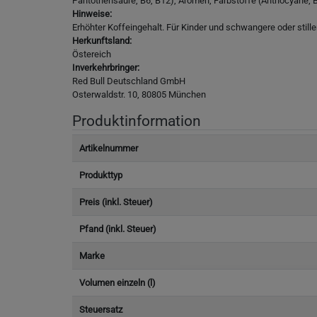
Pantothensäure, B6, B12), Aromen, Farbstoffe (Anthocyane, Br
Hinweise:
Erhöhter Koffeingehalt. Für Kinder und schwangere oder sti
Herkunftsland:
Östereich
Inverkehrbringer:
Red Bull Deutschland GmbH
Osterwaldstr. 10, 80805 München
Produktinformation
Artikelnummer
Produkttyp
Preis (inkl. Steuer)
Pfand (inkl. Steuer)
Marke
Volumen einzeln (l)
Steuersatz