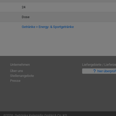
24
Dose
Getränke > Energy- & Sportgetränke
Unternehmen
Liefergebiete / Lieferze
Über uns
hier überprü
Stellenangebote
Presse
©2026, Getränke Kelemidis GmbH & Co. KG