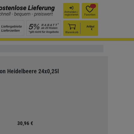
Anmelden /
registrieren
Favoriten
Artikel
€
Warenkorb
ion Heidelbeere 24x0,25l
30,96 €