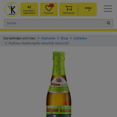
Artikel
€
Anmelden /
registrieren
Favoriten
Warenkorb
Sie befinden sich hier:
Startseite
Shop
Getränke
Rothaus Radlerzäpfle naturtrüb 4x6x0,33l