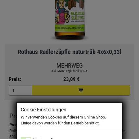
Rothaus Radlerzäpfle naturtrüb 4x6x0,33l
MEHRWEG
inkl. MwSt. zzgl Pfand: 3,42 €
Preis:
23,09 €
Cookie Einstellungen
Produktbeschreibung
Wir verwenden Cookies auf diesem Online Shop.
Einige davon werden für den Betrieb benötigt.
Produktbezeichnung:
Rothaus Radler Zäpfle, Biermixgetränk aus 50 % Zitronenlimonade,
50% Bier und mit Süßungsmittel