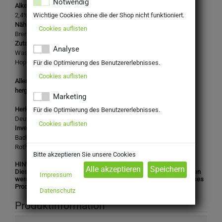
Notwendig
Alkoholgehalt:
Wichtige Cookies ohne die der Shop nicht funktioniert.
2,4% Vol.
Nährwertangaben je 100ml:
Cookies auflisten
Brennwert 20 kcal/ 85 kJ
Zutaten:
Analyse
Wasser,
Gerstenmalz, Aspartam E 951 (eine Phenylalaninquelle)
,
Hopfen, Zitronenlimonade, Antioxidationsmittel
Für die Optimierung des Benutzererlebnisses.
Cookies auflisten
Allergene: Glutenhaltiges Getreide (Gerste) sowie daraus
hergestellte Erzeugnisse
Marketing
Herkunftsland:
Für die Optimierung des Benutzererlebnisses.
Deutschland
Cookies auflisten
Inverkehrbringer:
Badische Staatsbrauerei Rothaus AG
Rothaus 1 79865 Grafenhausen-Rothaus
Bitte akzeptieren Sie unsere Cookies
HINWEIS:
Dieses Produkt darf nicht an Personen unter 16 Jahren abgegeben
Impressum
werden. Mit Ihrer Bestellung bestätigen Sie, dass Sie das für dieses
Produkt gesetzlich vorgeschriebene Mindestalter haben.
Datenschutz
Produktinformation