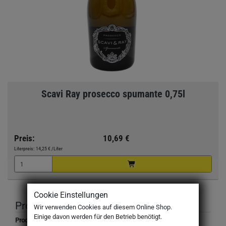
Scavi Ray prosecco spumante 0,75l
Preis:
10,69 €
Literpreis:
14,25 €
/Liter
Cookie Einstellungen
Produktbeschreibung
Wir verwenden Cookies auf diesem Online Shop.
Einige davon werden für den Betrieb benötigt.
Produktbezeichnung: