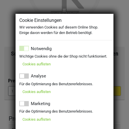
Cookie Einstellungen
Wir verwenden Cookies auf diesem Online Shop.
Einige davon werden für den Betrieb benötigt.
Notwendig
Schloss Affaltrach Diamant Sekt Rose trocken
Wichtige Cookies ohne die der Shop nicht funktioniert.
0,75l
Cookies auflisten
Analyse
Preis:
6,19 €
Für die Optimierung des Benutzererlebnisses.
Cookies auflisten
Marketing
Für die Optimierung des Benutzererlebnisses.
Produktinformation
Cookies auflisten