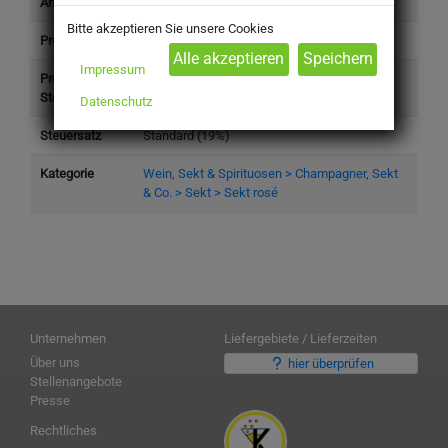
Artikelnummer
700453
Bitte akzeptieren Sie unsere Cookies
Produkttyp
Getränke
Impressum
Preis (inkl.
6,19 €
Steuer)
Datenschutz
Steuersatz
Standard (19%)
Kategorie
Wein, Sekt & Spirituosen > Champagner, Sekt
& Co. > Sekt > Sekt rosé
Unternehmen
Liefergebiete / Lieferzeiten
Über uns
hier überprüfen
Stellenangebote
Presse
Rechtliches